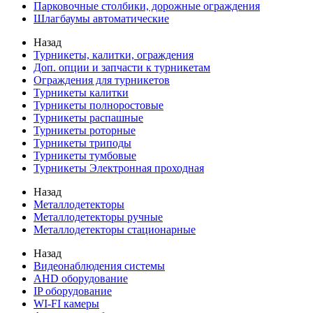
Парковочные столбики, дорожные ограждения
Шлагбаумы автоматические
Назад
Турникеты, калитки, ограждения
Доп. опции и запчасти к турникетам
Ограждения для турникетов
Турникеты калитки
Турникеты полноростовые
Турникеты распашные
Турникеты роторные
Турникеты триподы
Турникеты тумбовые
Турникеты Электронная проходная
Назад
Металлодетекторы
Металлодетекторы ручные
Металлодетекторы стационарные
Назад
Видеонаблюдения cистемы
AHD оборудование
IP оборудование
WI-FI камеры