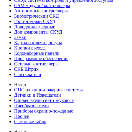
СКУД системы контроля и управления доступом
GSM модули / контроллеры
Автономные контроллеры
Биометрический СКД
Гостиничный СКУД
Доводчики дверные
Доп компоненты СКУД
Замки
Карты и ключи доступа
Кнопки выхода
Кодонаборные панели
Программное обеспечение
Сетевые контроллеры
СКБ Штрих
Считыватели
Назад
ОПС охранно-пожарные системы
Датчики и Извещатели
Оповещатели свето-звуковые
Преобразователи
Приборы охранно-пожарные
Прочее
Световые табло
Назад