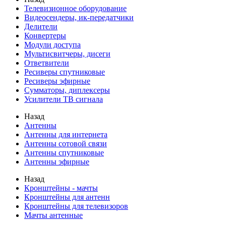
Телевизионное оборудование
Видеосендеры, ик-передатчики
Делители
Конвертеры
Модули доступа
Мультисвитчеры, дисеги
Ответвители
Ресиверы спутниковые
Ресиверы эфирные
Сумматоры, диплексеры
Усилители ТВ сигнала
Назад
Антенны
Антенны для интернета
Антенны сотовой связи
Антенны спутниковые
Антенны эфирные
Назад
Кронштейны - мачты
Кронштейны для антенн
Кронштейны для телевизоров
Мачты антенные