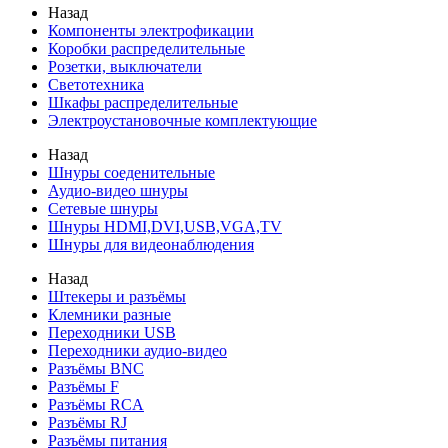
Назад
Компоненты электрофикации
Коробки распределительные
Розетки, выключатели
Светотехника
Шкафы распределительные
Электроустановочные комплектующие
Назад
Шнуры соеденительные
Аудио-видео шнуры
Сетевые шнуры
Шнуры HDMI,DVI,USB,VGA,TV
Шнуры для видеонаблюдения
Назад
Штекеры и разъёмы
Клемники разные
Переходники USB
Переходники аудио-видео
Разъёмы BNC
Разъёмы F
Разъёмы RCA
Разъёмы RJ
Разъёмы питания