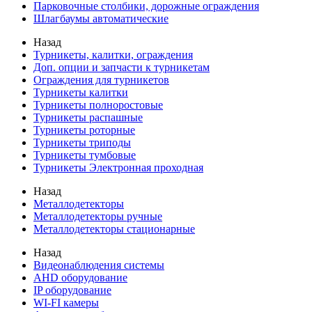
Парковочные столбики, дорожные ограждения
Шлагбаумы автоматические
Назад
Турникеты, калитки, ограждения
Доп. опции и запчасти к турникетам
Ограждения для турникетов
Турникеты калитки
Турникеты полноростовые
Турникеты распашные
Турникеты роторные
Турникеты триподы
Турникеты тумбовые
Турникеты Электронная проходная
Назад
Металлодетекторы
Металлодетекторы ручные
Металлодетекторы стационарные
Назад
Видеонаблюдения cистемы
AHD оборудование
IP оборудование
WI-FI камеры