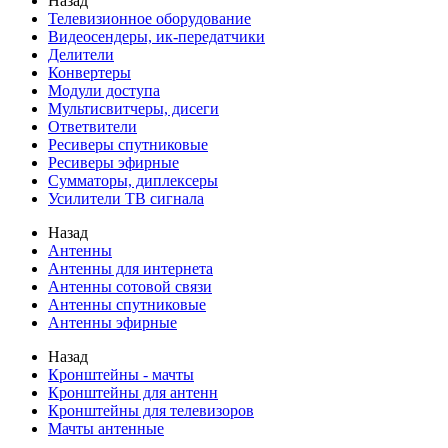
Назад
Телевизионное оборудование
Видеосендеры, ик-передатчики
Делители
Конвертеры
Модули доступа
Мультисвитчеры, дисеги
Ответвители
Ресиверы спутниковые
Ресиверы эфирные
Сумматоры, диплексеры
Усилители ТВ сигнала
Назад
Антенны
Антенны для интернета
Антенны сотовой связи
Антенны спутниковые
Антенны эфирные
Назад
Кронштейны - мачты
Кронштейны для антенн
Кронштейны для телевизоров
Мачты антенные