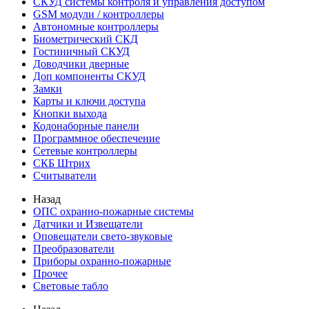
СКУД системы контроля и управления доступом
GSM модули / контроллеры
Автономные контроллеры
Биометрический СКД
Гостиничный СКУД
Доводчики дверные
Доп компоненты СКУД
Замки
Карты и ключи доступа
Кнопки выхода
Кодонаборные панели
Программное обеспечение
Сетевые контроллеры
СКБ Штрих
Считыватели
Назад
ОПС охранно-пожарные системы
Датчики и Извещатели
Оповещатели свето-звуковые
Преобразователи
Приборы охранно-пожарные
Прочее
Световые табло