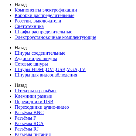
Назад
Компоненты электрофикации
Коробки распределительные
Розетки, выключатели
Светотехника
Шкафы распределительные
Электроустановочные комплектующие
Назад
Шнуры соеденительные
Аудио-видео шнуры
Сетевые шнуры
Шнуры HDMI,DVI,USB,VGA,TV
Шнуры для видеонаблюдения
Назад
Штекеры и разъёмы
Клемники разные
Переходники USB
Переходники аудио-видео
Разъёмы BNC
Разъёмы F
Разъёмы RCA
Разъёмы RJ
Разъёмы питания