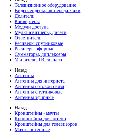
Телевизионное оборудование
Видеосендеры, ик-передатчики
Делители
Конвертеры
Модули доступа
Мультисвитчеры, дисеги
Ответвители
Ресиверы спутниковые
Ресиверы эфирные
Сумматоры, диплексеры
Усилители ТВ сигнала
Назад
Антенны
Антенны для интернета
Антенны сотовой связи
Антенны спутниковые
Антенны эфирные
Назад
Кронштейны - мачты
Кронштейны для антенн
Кронштейны для телевизоров
Мачты антенные