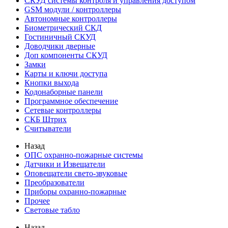
СКУД системы контроля и управления доступом
GSM модули / контроллеры
Автономные контроллеры
Биометрический СКД
Гостиничный СКУД
Доводчики дверные
Доп компоненты СКУД
Замки
Карты и ключи доступа
Кнопки выхода
Кодонаборные панели
Программное обеспечение
Сетевые контроллеры
СКБ Штрих
Считыватели
Назад
ОПС охранно-пожарные системы
Датчики и Извещатели
Оповещатели свето-звуковые
Преобразователи
Приборы охранно-пожарные
Прочее
Световые табло
Назад