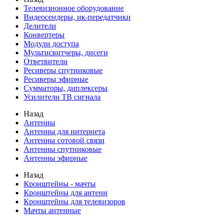
Телевизионное оборудование
Видеосендеры, ик-передатчики
Делители
Конвертеры
Модули доступа
Мультисвитчеры, дисеги
Ответвители
Ресиверы спутниковые
Ресиверы эфирные
Сумматоры, диплексеры
Усилители ТВ сигнала
Назад
Антенны
Антенны для интернета
Антенны сотовой связи
Антенны спутниковые
Антенны эфирные
Назад
Кронштейны - мачты
Кронштейны для антенн
Кронштейны для телевизоров
Мачты антенные