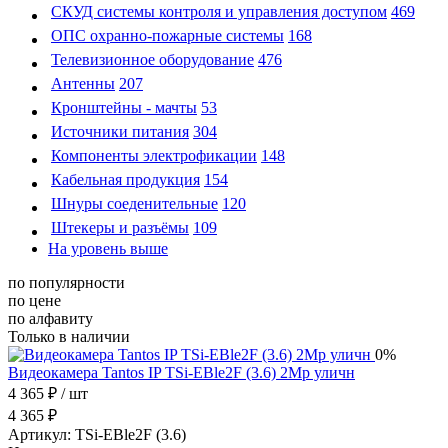
СКУД системы контроля и управления доступом
469
ОПС охранно-пожарные системы
168
Телевизионное оборудование
476
Антенны
207
Кронштейны - мачты
53
Источники питания
304
Компоненты электрофикации
148
Кабельная продукция
154
Шнуры соеденительные
120
Штекеры и разъёмы
109
На уровень выше
по популярности
по цене
по алфавиту
Только в наличии
0%
Видеокамера Tantos IP TSi-EBle2F (3.6) 2Mp уличн
4 365 ₽
/ шт
4 365 ₽
Артикул:
TSi-EBle2F (3.6)