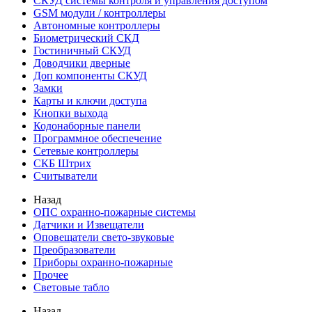
СКУД системы контроля и управления доступом
GSM модули / контроллеры
Автономные контроллеры
Биометрический СКД
Гостиничный СКУД
Доводчики дверные
Доп компоненты СКУД
Замки
Карты и ключи доступа
Кнопки выхода
Кодонаборные панели
Программное обеспечение
Сетевые контроллеры
СКБ Штрих
Считыватели
Назад
ОПС охранно-пожарные системы
Датчики и Извещатели
Оповещатели свето-звуковые
Преобразователи
Приборы охранно-пожарные
Прочее
Световые табло
Назад