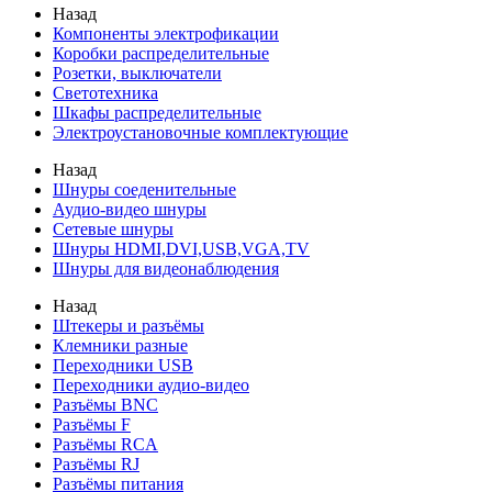
Назад
Компоненты электрофикации
Коробки распределительные
Розетки, выключатели
Светотехника
Шкафы распределительные
Электроустановочные комплектующие
Назад
Шнуры соеденительные
Аудио-видео шнуры
Сетевые шнуры
Шнуры HDMI,DVI,USB,VGA,TV
Шнуры для видеонаблюдения
Назад
Штекеры и разъёмы
Клемники разные
Переходники USB
Переходники аудио-видео
Разъёмы BNC
Разъёмы F
Разъёмы RCA
Разъёмы RJ
Разъёмы питания