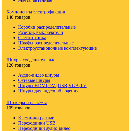
Мачты антенные
Компоненты электрофикации
148 товаров
Коробки распределительные
Розетки, выключатели
Светотехника
Шкафы распределительные
Электроустановочные комплектующие
Шнуры соеденительные
120 товаров
Аудио-видео шнуры
Сетевые шнуры
Шнуры HDMI,DVI,USB,VGA,TV
Шнуры для видеонаблюдения
Штекеры и разъёмы
109 товаров
Клемники разные
Переходники USB
Переходники аудио-видео