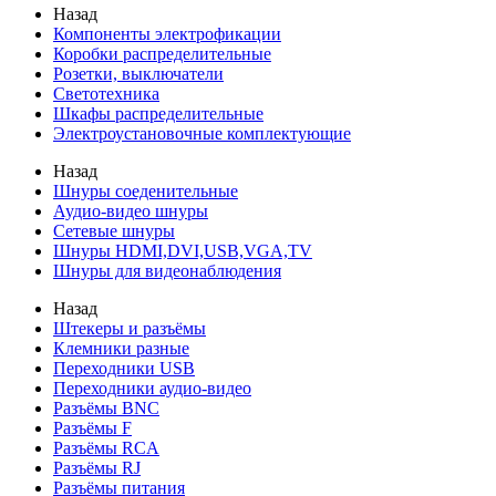
Назад
Компоненты электрофикации
Коробки распределительные
Розетки, выключатели
Светотехника
Шкафы распределительные
Электроустановочные комплектующие
Назад
Шнуры соеденительные
Аудио-видео шнуры
Сетевые шнуры
Шнуры HDMI,DVI,USB,VGA,TV
Шнуры для видеонаблюдения
Назад
Штекеры и разъёмы
Клемники разные
Переходники USB
Переходники аудио-видео
Разъёмы BNC
Разъёмы F
Разъёмы RCA
Разъёмы RJ
Разъёмы питания