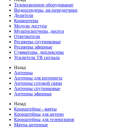
Телевизионное оборудование
Видеосендеры, ик-передатчики
Делители
Конвертеры
Модули доступа
Мультисвитчеры, дисеги
Ответвители
Ресиверы спутниковые
Ресиверы эфирные
Сумматоры, диплексеры
Усилители ТВ сигнала
Назад
Антенны
Антенны для интернета
Антенны сотовой связи
Антенны спутниковые
Антенны эфирные
Назад
Кронштейны - мачты
Кронштейны для антенн
Кронштейны для телевизоров
Мачты антенные