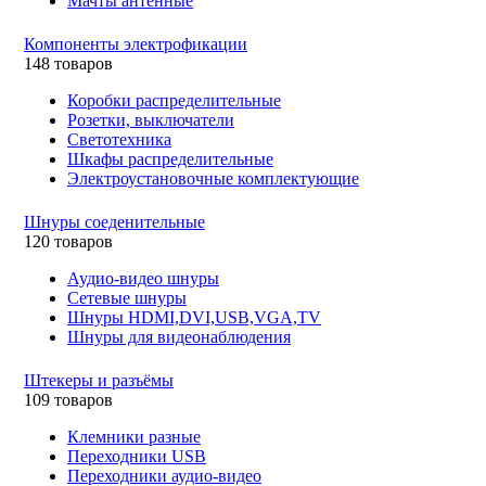
Мачты антенные
Компоненты электрофикации
148 товаров
Коробки распределительные
Розетки, выключатели
Светотехника
Шкафы распределительные
Электроустановочные комплектующие
Шнуры соеденительные
120 товаров
Аудио-видео шнуры
Сетевые шнуры
Шнуры HDMI,DVI,USB,VGA,TV
Шнуры для видеонаблюдения
Штекеры и разъёмы
109 товаров
Клемники разные
Переходники USB
Переходники аудио-видео