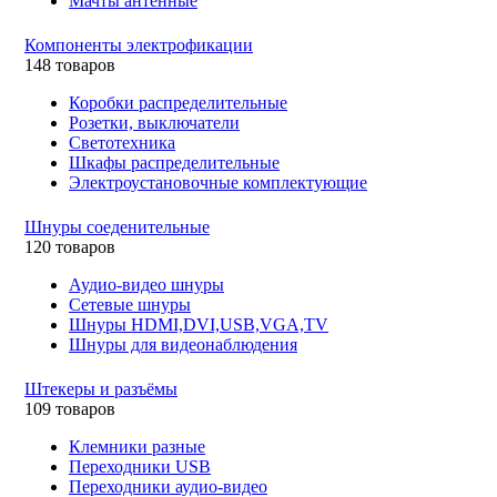
Мачты антенные
Компоненты электрофикации
148 товаров
Коробки распределительные
Розетки, выключатели
Светотехника
Шкафы распределительные
Электроустановочные комплектующие
Шнуры соеденительные
120 товаров
Аудио-видео шнуры
Сетевые шнуры
Шнуры HDMI,DVI,USB,VGA,TV
Шнуры для видеонаблюдения
Штекеры и разъёмы
109 товаров
Клемники разные
Переходники USB
Переходники аудио-видео