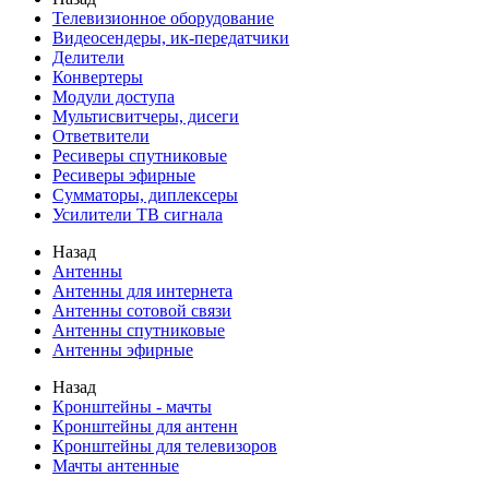
Телевизионное оборудование
Видеосендеры, ик-передатчики
Делители
Конвертеры
Модули доступа
Мультисвитчеры, дисеги
Ответвители
Ресиверы спутниковые
Ресиверы эфирные
Сумматоры, диплексеры
Усилители ТВ сигнала
Назад
Антенны
Антенны для интернета
Антенны сотовой связи
Антенны спутниковые
Антенны эфирные
Назад
Кронштейны - мачты
Кронштейны для антенн
Кронштейны для телевизоров
Мачты антенные