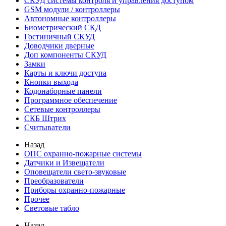
СКУД системы контроля и управления доступом
GSM модули / контроллеры
Автономные контроллеры
Биометрический СКД
Гостиничный СКУД
Доводчики дверные
Доп компоненты СКУД
Замки
Карты и ключи доступа
Кнопки выхода
Кодонаборные панели
Программное обеспечение
Сетевые контроллеры
СКБ Штрих
Считыватели
Назад
ОПС охранно-пожарные системы
Датчики и Извещатели
Оповещатели свето-звуковые
Преобразователи
Приборы охранно-пожарные
Прочее
Световые табло
Назад