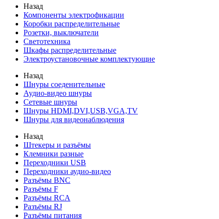
Назад
Компоненты электрофикации
Коробки распределительные
Розетки, выключатели
Светотехника
Шкафы распределительные
Электроустановочные комплектующие
Назад
Шнуры соеденительные
Аудио-видео шнуры
Сетевые шнуры
Шнуры HDMI,DVI,USB,VGA,TV
Шнуры для видеонаблюдения
Назад
Штекеры и разъёмы
Клемники разные
Переходники USB
Переходники аудио-видео
Разъёмы BNC
Разъёмы F
Разъёмы RCA
Разъёмы RJ
Разъёмы питания