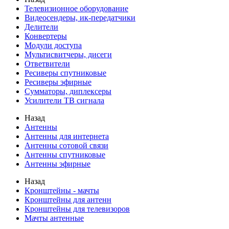
Телевизионное оборудование
Видеосендеры, ик-передатчики
Делители
Конвертеры
Модули доступа
Мультисвитчеры, дисеги
Ответвители
Ресиверы спутниковые
Ресиверы эфирные
Сумматоры, диплексеры
Усилители ТВ сигнала
Назад
Антенны
Антенны для интернета
Антенны сотовой связи
Антенны спутниковые
Антенны эфирные
Назад
Кронштейны - мачты
Кронштейны для антенн
Кронштейны для телевизоров
Мачты антенные