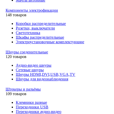
Мачты антенные
Компоненты электрофикации
148 товаров
Коробки распределительные
Розетки, выключатели
Светотехника
Шкафы распределительные
Электроустановочные комплектующие
Шнуры соеденительные
120 товаров
Аудио-видео шнуры
Сетевые шнуры
Шнуры HDMI,DVI,USB,VGA,TV
Шнуры для видеонаблюдения
Штекеры и разъёмы
109 товаров
Клемники разные
Переходники USB
Переходники аудио-видео