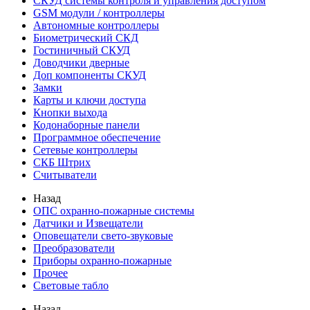
СКУД системы контроля и управления доступом
GSM модули / контроллеры
Автономные контроллеры
Биометрический СКД
Гостиничный СКУД
Доводчики дверные
Доп компоненты СКУД
Замки
Карты и ключи доступа
Кнопки выхода
Кодонаборные панели
Программное обеспечение
Сетевые контроллеры
СКБ Штрих
Считыватели
Назад
ОПС охранно-пожарные системы
Датчики и Извещатели
Оповещатели свето-звуковые
Преобразователи
Приборы охранно-пожарные
Прочее
Световые табло
Назад