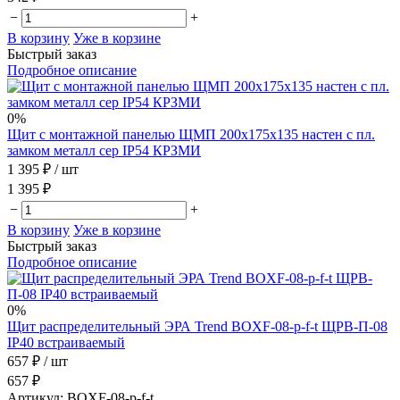
−
+
В корзину
Уже в корзине
Быстрый заказ
Подробное описание
0%
Щит с монтажной панелью ЩМП 200х175х135 настен с пл.
замком металл сер IP54 КРЗМИ
1 395 ₽
/ шт
1 395 ₽
−
+
В корзину
Уже в корзине
Быстрый заказ
Подробное описание
0%
Щит распределительный ЭРА Trend BOXF-08-p-f-t ЩРВ-П-08
IP40 встраиваемый
657 ₽
/ шт
657 ₽
Артикул:
BOXF-08-p-f-t