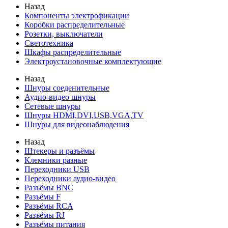
Назад
Компоненты электрофикации
Коробки распределительные
Розетки, выключатели
Светотехника
Шкафы распределительные
Электроустановочные комплектующие
Назад
Шнуры соеденительные
Аудио-видео шнуры
Сетевые шнуры
Шнуры HDMI,DVI,USB,VGA,TV
Шнуры для видеонаблюдения
Назад
Штекеры и разъёмы
Клемники разные
Переходники USB
Переходники аудио-видео
Разъёмы BNC
Разъёмы F
Разъёмы RCA
Разъёмы RJ
Разъёмы питания