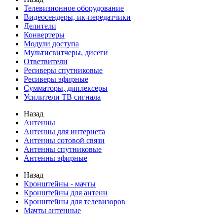
Телевизионное оборудование
Видеосендеры, ик-передатчики
Делители
Конвертеры
Модули доступа
Мультисвитчеры, дисеги
Ответвители
Ресиверы спутниковые
Ресиверы эфирные
Сумматоры, диплексеры
Усилители ТВ сигнала
Назад
Антенны
Антенны для интернета
Антенны сотовой связи
Антенны спутниковые
Антенны эфирные
Назад
Кронштейны - мачты
Кронштейны для антенн
Кронштейны для телевизоров
Мачты антенные