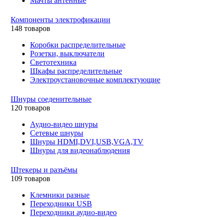
Мачты антенные
Компоненты электрофикации
148 товаров
Коробки распределительные
Розетки, выключатели
Светотехника
Шкафы распределительные
Электроустановочные комплектующие
Шнуры соеденительные
120 товаров
Аудио-видео шнуры
Сетевые шнуры
Шнуры HDMI,DVI,USB,VGA,TV
Шнуры для видеонаблюдения
Штекеры и разъёмы
109 товаров
Клемники разные
Переходники USB
Переходники аудио-видео