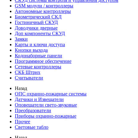
СКУД системы контроля и управления доступом
GSM модули / контроллеры
Автономные контроллеры
Биометрический СКД
Гостиничный СКУД
Доводчики дверные
Доп компоненты СКУД
Замки
Карты и ключи доступа
Кнопки выхода
Кодонаборные панели
Программное обеспечение
Сетевые контроллеры
СКБ Штрих
Считыватели
Назад
ОПС охранно-пожарные системы
Датчики и Извещатели
Оповещатели свето-звуковые
Преобразователи
Приборы охранно-пожарные
Прочее
Световые табло
Назад