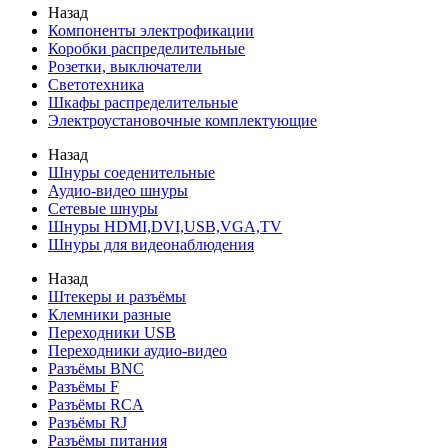
Назад
Компоненты электрофикации
Коробки распределительные
Розетки, выключатели
Светотехника
Шкафы распределительные
Электроустановочные комплектующие
Назад
Шнуры соеденительные
Аудио-видео шнуры
Сетевые шнуры
Шнуры HDMI,DVI,USB,VGA,TV
Шнуры для видеонаблюдения
Назад
Штекеры и разъёмы
Клемники разные
Переходники USB
Переходники аудио-видео
Разъёмы BNC
Разъёмы F
Разъёмы RCA
Разъёмы RJ
Разъёмы питания