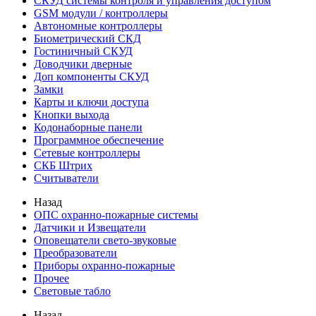
СКУД системы контроля и управления доступом
GSM модули / контроллеры
Автономные контроллеры
Биометрический СКД
Гостиничный СКУД
Доводчики дверные
Доп компоненты СКУД
Замки
Карты и ключи доступа
Кнопки выхода
Кодонаборные панели
Программное обеспечение
Сетевые контроллеры
СКБ Штрих
Считыватели
Назад
ОПС охранно-пожарные системы
Датчики и Извещатели
Оповещатели свето-звуковые
Преобразователи
Приборы охранно-пожарные
Прочее
Световые табло
Назад