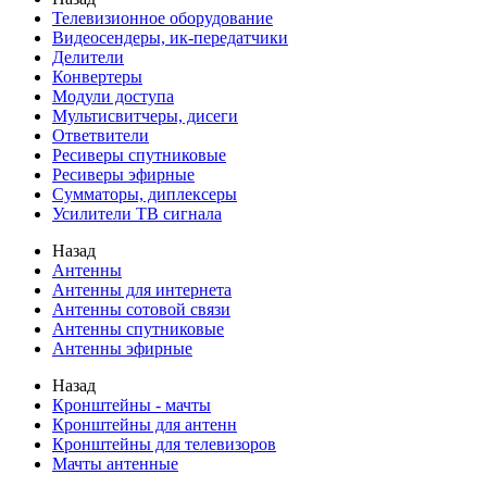
Телевизионное оборудование
Видеосендеры, ик-передатчики
Делители
Конвертеры
Модули доступа
Мультисвитчеры, дисеги
Ответвители
Ресиверы спутниковые
Ресиверы эфирные
Сумматоры, диплексеры
Усилители ТВ сигнала
Назад
Антенны
Антенны для интернета
Антенны сотовой связи
Антенны спутниковые
Антенны эфирные
Назад
Кронштейны - мачты
Кронштейны для антенн
Кронштейны для телевизоров
Мачты антенные