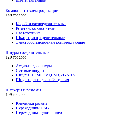
Мачты антенные
Компоненты электрофикации
148 товаров
Коробки распределительные
Розетки, выключатели
Светотехника
Шкафы распределительные
Электроустановочные комплектующие
Шнуры соеденительные
120 товаров
Аудио-видео шнуры
Сетевые шнуры
Шнуры HDMI,DVI,USB,VGA,TV
Шнуры для видеонаблюдения
Штекеры и разъёмы
109 товаров
Клемники разные
Переходники USB
Переходники аудио-видео