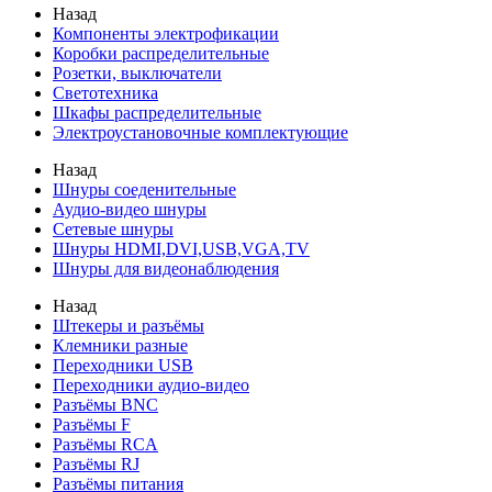
Назад
Компоненты электрофикации
Коробки распределительные
Розетки, выключатели
Светотехника
Шкафы распределительные
Электроустановочные комплектующие
Назад
Шнуры соеденительные
Аудио-видео шнуры
Сетевые шнуры
Шнуры HDMI,DVI,USB,VGA,TV
Шнуры для видеонаблюдения
Назад
Штекеры и разъёмы
Клемники разные
Переходники USB
Переходники аудио-видео
Разъёмы BNC
Разъёмы F
Разъёмы RCA
Разъёмы RJ
Разъёмы питания