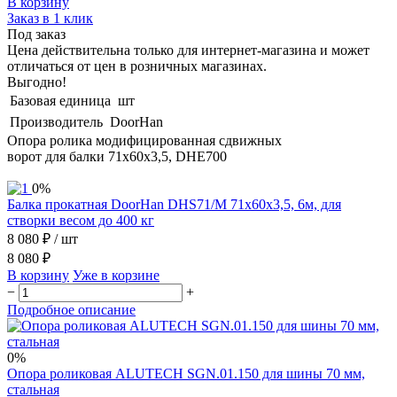
В корзину
Заказ в 1 клик
Под заказ
Цена действительна только для интернет-магазина и может
отличаться от цен в розничных магазинах.
Выгодно!
Базовая единица
шт
Производитель
DoorHan
Опора ролика модифицированная сдвижных
ворот для балки 71х60х3,5, DHE700
0%
Балка прокатная DoorHan DHS71/M 71х60х3,5, 6м, для
створки весом до 400 кг
8 080 ₽
/ шт
8 080 ₽
В корзину
Уже в корзине
−
+
Подробное описание
0%
Опора роликовая ALUTECH SGN.01.150 для шины 70 мм,
стальная