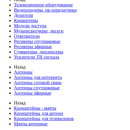
Телевизионное оборудование
Видеосендеры, ик-передатчики
Делители
Конвертеры
Модули доступа
Мультисвитчеры, дисеги
Ответвители
Ресиверы спутниковые
Ресиверы эфирные
Сумматоры, диплексеры
Усилители ТВ сигнала
Назад
Антенны
Антенны для интернета
Антенны сотовой связи
Антенны спутниковые
Антенны эфирные
Назад
Кронштейны - мачты
Кронштейны для антенн
Кронштейны для телевизоров
Мачты антенные