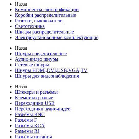
Назад
Компоненты электрофикации
Коробки распределительные
Розетки, выключатели
Светотехника
Шкафы распределительные
Электроустановочные комплектующие
Назад
Шнуры соеденительные
Аудио-видео шнуры
Сетевые шнуры
Шнуры HDMI,DVI,USB,VGA,TV
Шнуры для видеонаблюдения
Назад
Штекеры и разъёмы
Клемники разные
Переходники USB
Переходники аудио-видео
Разъёмы BNC
Разъёмы F
Разъёмы RCA
Разъёмы RJ
Разъёмы питания