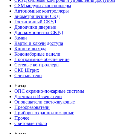
СКУД системы контроля и управления доступом
GSM модули / контроллеры
Автономные контроллеры
Биометрический СКД
Гостиничный СКУД
Доводчики дверные
Доп компоненты СКУД
Замки
Карты и ключи доступа
Кнопки выхода
Кодонаборные панели
Программное обеспечение
Сетевые контроллеры
СКБ Штрих
Считыватели
Назад
ОПС охранно-пожарные системы
Датчики и Извещатели
Оповещатели свето-звуковые
Преобразователи
Приборы охранно-пожарные
Прочее
Световые табло
Назад