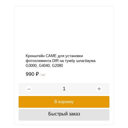
Кронштейн CAME для установки
фотоэлемента DIR на тумбу шлагбаума
G3000, G4040, G2080
990 ₽
/ шт
+
−
В корзину
Быстрый заказ