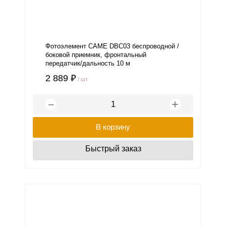
Фотоэлемент СAME DBC03 беспроводной /
боковой приемник, фронтальный
передатчик/дальность 10 м
2 889 ₽
/ шт
+
−
В корзину
Быстрый заказ