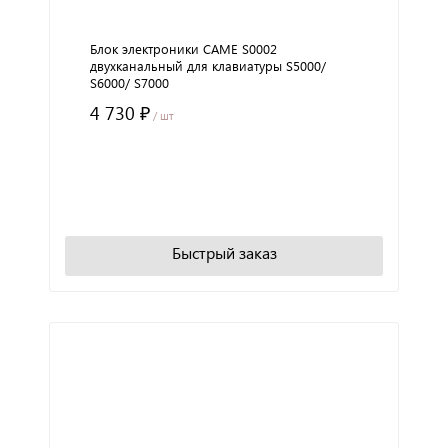
Блок электроники CAME S0002
двухканальный для клавиатуры S5000/
S6000/ S7000
4 730 ₽
/ шт
+
−
В корзину
Быстрый заказ