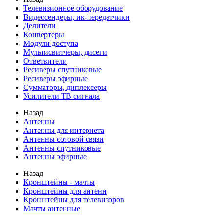
Телевизионное оборудование
Видеосендеры, ик-передатчики
Делители
Конвертеры
Модули доступа
Мультисвитчеры, дисеги
Ответвители
Ресиверы спутниковые
Ресиверы эфирные
Сумматоры, диплексеры
Усилители ТВ сигнала
Назад
Антенны
Антенны для интернета
Антенны сотовой связи
Антенны спутниковые
Антенны эфирные
Назад
Кронштейны - мачты
Кронштейны для антенн
Кронштейны для телевизоров
Мачты антенные