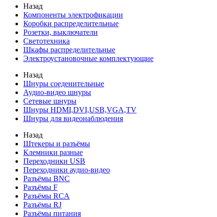
Назад
Компоненты электрофикации
Коробки распределительные
Розетки, выключатели
Светотехника
Шкафы распределительные
Электроустановочные комплектующие
Назад
Шнуры соеденительные
Аудио-видео шнуры
Сетевые шнуры
Шнуры HDMI,DVI,USB,VGA,TV
Шнуры для видеонаблюдения
Назад
Штекеры и разъёмы
Клемники разные
Переходники USB
Переходники аудио-видео
Разъёмы BNC
Разъёмы F
Разъёмы RCA
Разъёмы RJ
Разъёмы питания