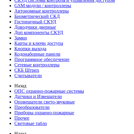
СКУД системы контроля и управления доступом
GSM модули / контроллеры
Автономные контроллеры
Биометрический СКД
Гостиничный СКУД
Доводчики дверные
Доп компоненты СКУД
Замки
Карты и ключи доступа
Кнопки выхода
Кодонаборные панели
Программное обеспечение
Сетевые контроллеры
СКБ Штрих
Считыватели
Назад
ОПС охранно-пожарные системы
Датчики и Извещатели
Оповещатели свето-звуковые
Преобразователи
Приборы охранно-пожарные
Прочее
Световые табло
Назад