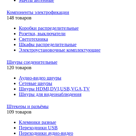
Мачты антенные
Компоненты электрофикации
148 товаров
Коробки распределительные
Розетки, выключатели
Светотехника
Шкафы распределительные
Электроустановочные комплектующие
Шнуры соеденительные
120 товаров
Аудио-видео шнуры
Сетевые шнуры
Шнуры HDMI,DVI,USB,VGA,TV
Шнуры для видеонаблюдения
Штекеры и разъёмы
109 товаров
Клемники разные
Переходники USB
Переходники аудио-видео