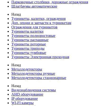
Парковочные столбики, дорожные ограждения
Шлагбаумы автоматические
Назад
Турникеты, калитки, ограждения
Доп. опции и запчасти к турникетам
Ограждения для турникетов
Турникеты калитки
Турникеты полноростовые
Турникеты распашные
Турникеты роторные
Турникеты триподы
Турникеты тумбовые
Турникеты Электронная проходная
Назад
Металлодетекторы
Металлодетекторы ручные
Металлодетекторы стационарные
Назад
Видеонаблюдения cистемы
AHD оборудование
IP оборудование
WI-FI камеры