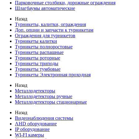
Парковочные столбики, дорожные ограждения
Шлагбаумы автоматические
Назад
Турникеты, калитки, ограждения
Доп. опции и запчасти к турникетам
Ограждения для турникетов
Турникеты калитки
Турникеты полноростовые
Турникеты распашные
Турникеты роторные
Турникеты триподы
Турникеты тумбовые
Турникеты Электронная проходная
Назад
Металлодетекторы
Металлодетекторы ручные
Металлодетекторы стационарные
Назад
Видеонаблюдения cистемы
AHD оборудование
IP оборудование
WI-FI камеры