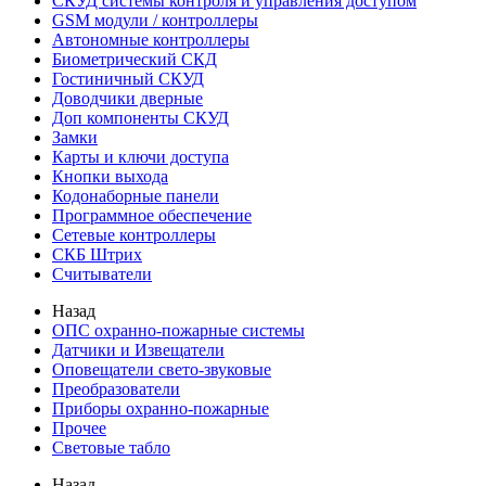
СКУД системы контроля и управления доступом
GSM модули / контроллеры
Автономные контроллеры
Биометрический СКД
Гостиничный СКУД
Доводчики дверные
Доп компоненты СКУД
Замки
Карты и ключи доступа
Кнопки выхода
Кодонаборные панели
Программное обеспечение
Сетевые контроллеры
СКБ Штрих
Считыватели
Назад
ОПС охранно-пожарные системы
Датчики и Извещатели
Оповещатели свето-звуковые
Преобразователи
Приборы охранно-пожарные
Прочее
Световые табло
Назад