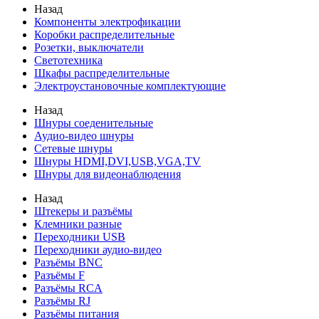
Назад
Компоненты электрофикации
Коробки распределительные
Розетки, выключатели
Светотехника
Шкафы распределительные
Электроустановочные комплектующие
Назад
Шнуры соеденительные
Аудио-видео шнуры
Сетевые шнуры
Шнуры HDMI,DVI,USB,VGA,TV
Шнуры для видеонаблюдения
Назад
Штекеры и разъёмы
Клемники разные
Переходники USB
Переходники аудио-видео
Разъёмы BNC
Разъёмы F
Разъёмы RCA
Разъёмы RJ
Разъёмы питания