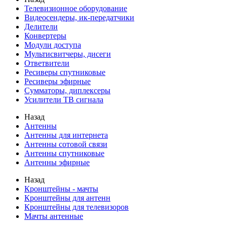
Телевизионное оборудование
Видеосендеры, ик-передатчики
Делители
Конвертеры
Модули доступа
Мультисвитчеры, дисеги
Ответвители
Ресиверы спутниковые
Ресиверы эфирные
Сумматоры, диплексеры
Усилители ТВ сигнала
Назад
Антенны
Антенны для интернета
Антенны сотовой связи
Антенны спутниковые
Антенны эфирные
Назад
Кронштейны - мачты
Кронштейны для антенн
Кронштейны для телевизоров
Мачты антенные