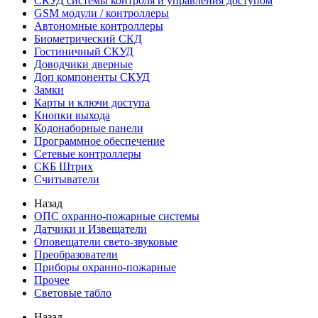
СКУД системы контроля и управления доступом
GSM модули / контроллеры
Автономные контроллеры
Биометрический СКД
Гостиничный СКУД
Доводчики дверные
Доп компоненты СКУД
Замки
Карты и ключи доступа
Кнопки выхода
Кодонаборные панели
Программное обеспечение
Сетевые контроллеры
СКБ Штрих
Считыватели
Назад
ОПС охранно-пожарные системы
Датчики и Извещатели
Оповещатели свето-звуковые
Преобразователи
Приборы охранно-пожарные
Прочее
Световые табло
Назад