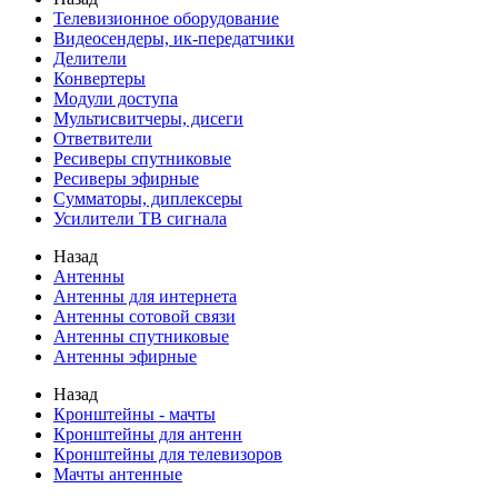
Телевизионное оборудование
Видеосендеры, ик-передатчики
Делители
Конвертеры
Модули доступа
Мультисвитчеры, дисеги
Ответвители
Ресиверы спутниковые
Ресиверы эфирные
Сумматоры, диплексеры
Усилители ТВ сигнала
Назад
Антенны
Антенны для интернета
Антенны сотовой связи
Антенны спутниковые
Антенны эфирные
Назад
Кронштейны - мачты
Кронштейны для антенн
Кронштейны для телевизоров
Мачты антенные