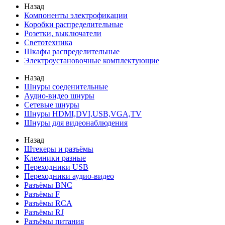
Назад
Компоненты электрофикации
Коробки распределительные
Розетки, выключатели
Светотехника
Шкафы распределительные
Электроустановочные комплектующие
Назад
Шнуры соеденительные
Аудио-видео шнуры
Сетевые шнуры
Шнуры HDMI,DVI,USB,VGA,TV
Шнуры для видеонаблюдения
Назад
Штекеры и разъёмы
Клемники разные
Переходники USB
Переходники аудио-видео
Разъёмы BNC
Разъёмы F
Разъёмы RCA
Разъёмы RJ
Разъёмы питания