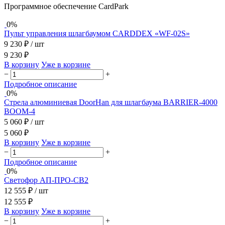
Программное обеспечение CardPark
0%
Пульт управления шлагбаумом CARDDEX «WF-02S»
9 230 ₽
/ шт
9 230 ₽
В корзину
Уже в корзине
−
+
Подробное описание
0%
Стрела алюминиевая DoorHan для шлагбаума BARRIER-4000
BOOM-4
5 060 ₽
/ шт
5 060 ₽
В корзину
Уже в корзине
−
+
Подробное описание
0%
Светофор АП-ПРО-СВ2
12 555 ₽
/ шт
12 555 ₽
В корзину
Уже в корзине
−
+