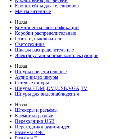
Кронштейны для антенн
Кронштейны для телевизоров
Мачты антенные
Назад
Компоненты электрофикации
Коробки распределительные
Розетки, выключатели
Светотехника
Шкафы распределительные
Электроустановочные комплектующие
Назад
Шнуры соеденительные
Аудио-видео шнуры
Сетевые шнуры
Шнуры HDMI,DVI,USB,VGA,TV
Шнуры для видеонаблюдения
Назад
Штекеры и разъёмы
Клемники разные
Переходники USB
Переходники аудио-видео
Разъёмы BNC
Разъёмы F