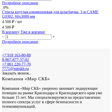
Подробное описание
0%
Стрела круглая алюминиевая для шлагбаума. 3 м CAME
G0302. 60х3000 мм
4 500 ₽
/ шт
4 500 ₽
В корзину
Уже в корзине
−
+
Подробное описание
+7 918 163-80-88
8-967-877-37-02
+7 861 220-77-70
7771@mirskb.ru
Заказать звонок..
Компания «Мир СКБ»
Компания «Мир СКБ» уверенно занимает лидирующие
позиции на рынке Краснодара и Краснодарского края уже
больше 15 лет. Мы специализируемся на предоставлении
полного спектра услуг в сфере безопасности и
телекоммуникаций.