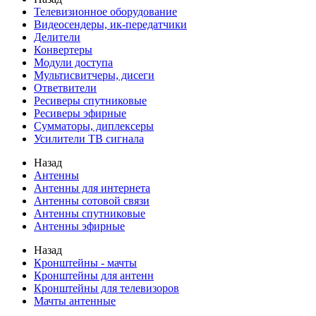
Телевизионное оборудование
Видеосендеры, ик-передатчики
Делители
Конвертеры
Модули доступа
Мультисвитчеры, дисеги
Ответвители
Ресиверы спутниковые
Ресиверы эфирные
Сумматоры, диплексеры
Усилители ТВ сигнала
Назад
Антенны
Антенны для интернета
Антенны сотовой связи
Антенны спутниковые
Антенны эфирные
Назад
Кронштейны - мачты
Кронштейны для антенн
Кронштейны для телевизоров
Мачты антенные