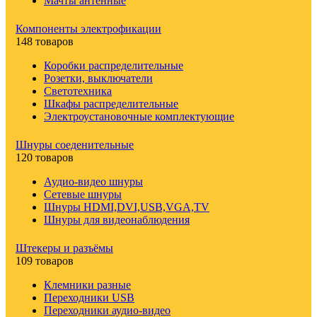
Мачты антенные
Компоненты электрофикации
148 товаров
Коробки распределительные
Розетки, выключатели
Светотехника
Шкафы распределительные
Электроустановочные комплектующие
Шнуры соеденительные
120 товаров
Аудио-видео шнуры
Сетевые шнуры
Шнуры HDMI,DVI,USB,VGA,TV
Шнуры для видеонаблюдения
Штекеры и разъёмы
109 товаров
Клемники разные
Переходники USB
Переходники аудио-видео