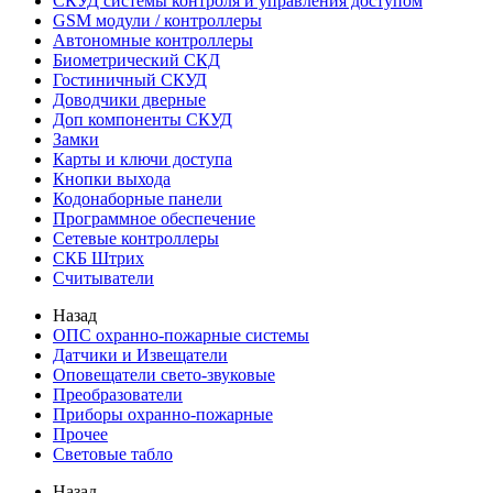
СКУД системы контроля и управления доступом
GSM модули / контроллеры
Автономные контроллеры
Биометрический СКД
Гостиничный СКУД
Доводчики дверные
Доп компоненты СКУД
Замки
Карты и ключи доступа
Кнопки выхода
Кодонаборные панели
Программное обеспечение
Сетевые контроллеры
СКБ Штрих
Считыватели
Назад
ОПС охранно-пожарные системы
Датчики и Извещатели
Оповещатели свето-звуковые
Преобразователи
Приборы охранно-пожарные
Прочее
Световые табло
Назад