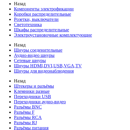
Назад
Компоненты электрофикации
Коробки распределительные
Розетки, выключатели
Светотехника
Шкафы распределительные
Электроустановочные комплектующие
Назад
Шнуры соеденительные
Аудио-видео шнуры
Сетевые шнуры
Шнуры HDMI,DVI,USB,VGA,TV
Шнуры для видеонаблюдения
Назад
Штекеры и разъёмы
Клемники разные
Переходники USB
Переходники аудио-видео
Разъёмы BNC
Разъёмы F
Разъёмы RCA
Разъёмы RJ
Разъёмы питания