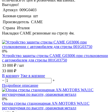
отличаться от цен в розничных магазинах.
Выгодно!
Артикул
009G0403
Базовая единица
шт
Производитель
CAME
Страна
Италия
Накладки CAME резиновые на стрелу 4м.
0%
Устройство защиты стрелы CAME G03006 при столкновении
с автомобилем для стрелы 001G03750
33 000 ₽
/ шт
33 000 ₽
В корзину
Уже в корзине
−
+
Подробное описание
0%
Опора стрелы стационарная AN-MOTORS WA11C
регулируемая по высоте, оранжевая металл