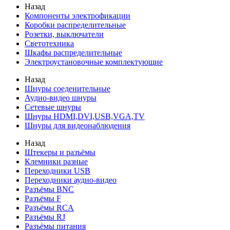
Назад
Компоненты электрофикации
Коробки распределительные
Розетки, выключатели
Светотехника
Шкафы распределительные
Электроустановочные комплектующие
Назад
Шнуры соеденительные
Аудио-видео шнуры
Сетевые шнуры
Шнуры HDMI,DVI,USB,VGA,TV
Шнуры для видеонаблюдения
Назад
Штекеры и разъёмы
Клемники разные
Переходники USB
Переходники аудио-видео
Разъёмы BNC
Разъёмы F
Разъёмы RCA
Разъёмы RJ
Разъёмы питания