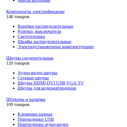
Мачты антенные
Компоненты электрофикации
148 товаров
Коробки распределительные
Розетки, выключатели
Светотехника
Шкафы распределительные
Электроустановочные комплектующие
Шнуры соеденительные
120 товаров
Аудио-видео шнуры
Сетевые шнуры
Шнуры HDMI,DVI,USB,VGA,TV
Шнуры для видеонаблюдения
Штекеры и разъёмы
109 товаров
Клемники разные
Переходники USB
Переходники аудио-видео