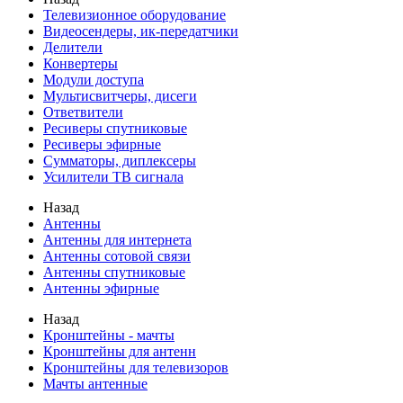
Телевизионное оборудование
Видеосендеры, ик-передатчики
Делители
Конвертеры
Модули доступа
Мультисвитчеры, дисеги
Ответвители
Ресиверы спутниковые
Ресиверы эфирные
Сумматоры, диплексеры
Усилители ТВ сигнала
Назад
Антенны
Антенны для интернета
Антенны сотовой связи
Антенны спутниковые
Антенны эфирные
Назад
Кронштейны - мачты
Кронштейны для антенн
Кронштейны для телевизоров
Мачты антенные