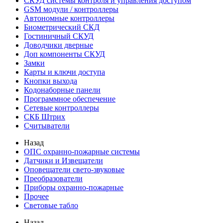
СКУД системы контроля и управления доступом
GSM модули / контроллеры
Автономные контроллеры
Биометрический СКД
Гостиничный СКУД
Доводчики дверные
Доп компоненты СКУД
Замки
Карты и ключи доступа
Кнопки выхода
Кодонаборные панели
Программное обеспечение
Сетевые контроллеры
СКБ Штрих
Считыватели
Назад
ОПС охранно-пожарные системы
Датчики и Извещатели
Оповещатели свето-звуковые
Преобразователи
Приборы охранно-пожарные
Прочее
Световые табло
Назад