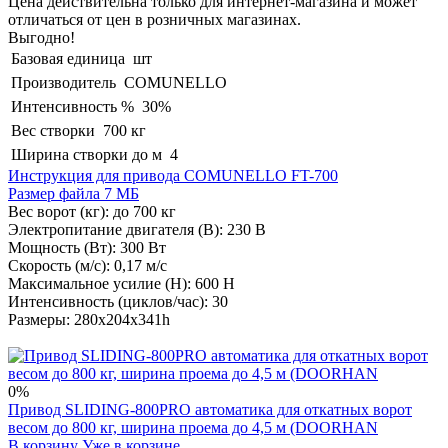
Цена действительна только для интернет-магазина и может
отличаться от цен в розничных магазинах.
Выгодно!
Базовая единица
шт
Производитель
COMUNELLO
Интенсивность %
30%
Вес створки
700 кг
Ширина створки до м
4
Инструкция для привода COMUNELLO FT-700
Размер файла 7 МБ
Вес ворот (кг): до 700 кг
Электропитание двигателя (В): 230 В
Мощность (Вт): 300 Вт
Скорость (м/c): 0,17 м/c
Максимальное усилие (Н): 600 Н
Интенсивность (циклов/час): 30
Размеры: 280x204x341h
0%
Привод SLIDING-800PRO автоматика для откатных ворот
весом до 800 кг, ширина проема до 4,5 м (DOORHAN
В корзину
Уже в корзине