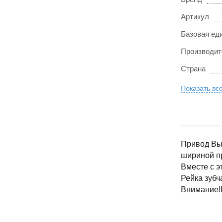
Артикул
Базовая ед
Производит
Страна
Показать вс
Привод Выс
шириной пр
Вместе с э
Рейка зуб
Внимание!В