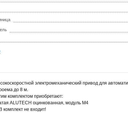
иница
ель
е
окоскоростной электромеханический привод для автоматиз
оема до 8 м.
тим комплектом приобретают:
чатая ALUTECH оцинкованная, модуль M4
 комплект не входит!