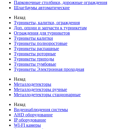
Парковочные столбики, дорожные ограждения
Шлагбаумы автоматические
Назад
Турникеты, калитки, ограждения
Доп. опции и запчасти к турникетам
Ограждения для турникетов
Турникеты калитки
Турникеты полноростовые
Турникеты распашные
Турникеты роторные
Турникеты триподы
Турникеты тумбовые
Турникеты Электронная проходная
Назад
Металлодетекторы
Металлодетекторы ручные
Металлодетекторы стационарные
Назад
Видеонаблюдения cистемы
AHD оборудование
IP оборудование
WI-FI камеры