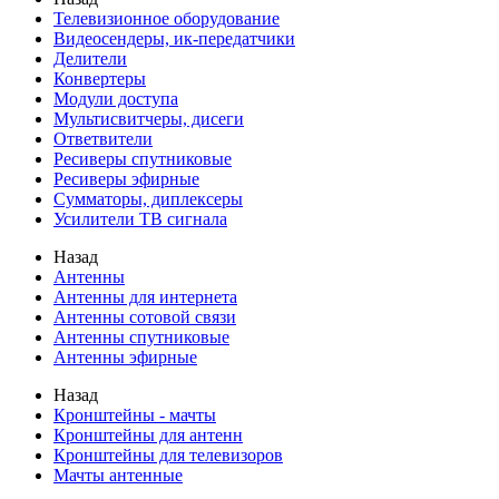
Телевизионное оборудование
Видеосендеры, ик-передатчики
Делители
Конвертеры
Модули доступа
Мультисвитчеры, дисеги
Ответвители
Ресиверы спутниковые
Ресиверы эфирные
Сумматоры, диплексеры
Усилители ТВ сигнала
Назад
Антенны
Антенны для интернета
Антенны сотовой связи
Антенны спутниковые
Антенны эфирные
Назад
Кронштейны - мачты
Кронштейны для антенн
Кронштейны для телевизоров
Мачты антенные