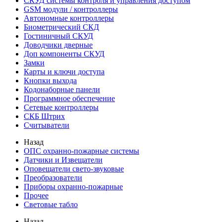
СКУД системы контроля и управления доступом
GSM модули / контроллеры
Автономные контроллеры
Биометрический СКД
Гостиничный СКУД
Доводчики дверные
Доп компоненты СКУД
Замки
Карты и ключи доступа
Кнопки выхода
Кодонаборные панели
Программное обеспечение
Сетевые контроллеры
СКБ Штрих
Считыватели
Назад
ОПС охранно-пожарные системы
Датчики и Извещатели
Оповещатели свето-звуковые
Преобразователи
Приборы охранно-пожарные
Прочее
Световые табло
Назад