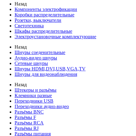
Назад
Компоненты электрофикации
Коробки распределительные
Розетки, выключатели
Светотехника
Шкафы распределительные
Электроустановочные комплектующие
Назад
Шнуры соеденительные
Аудио-видео шнуры
Сетевые шнуры
Шнуры HDMI,DVI,USB,VGA,TV
Шнуры для видеонаблюдения
Назад
Штекеры и разъёмы
Клемники разные
Переходники USB
Переходники аудио-видео
Разъёмы BNC
Разъёмы F
Разъёмы RCA
Разъёмы RJ
Разъёмы питания