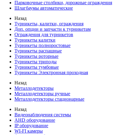
Парковочные столбики, дорожные ограждения
Шлагбаумы автоматические
Назад
Турникеты, калитки, ограждения
Доп. опции и запчасти к турникетам
Ограждения для турникетов
Турникеты калитки
Турникеты полноростовые
Турникеты распашные
Турникеты роторные
Турникеты триподы
Турникеты тумбовые
Турникеты Электронная проходная
Назад
Металлодетекторы
Металлодетекторы ручные
Металлодетекторы стационарные
Назад
Видеонаблюдения cистемы
AHD оборудование
IP оборудование
WI-FI камеры