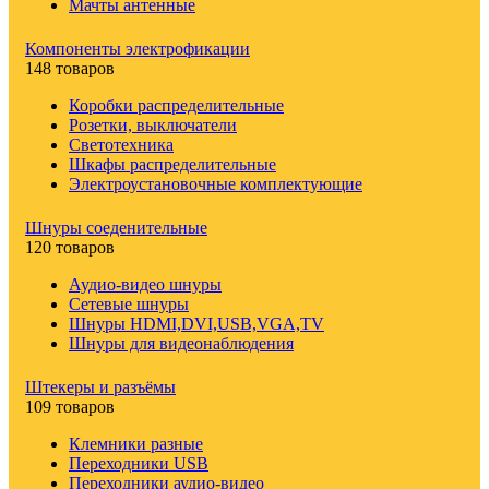
Мачты антенные
Компоненты электрофикации
148 товаров
Коробки распределительные
Розетки, выключатели
Светотехника
Шкафы распределительные
Электроустановочные комплектующие
Шнуры соеденительные
120 товаров
Аудио-видео шнуры
Сетевые шнуры
Шнуры HDMI,DVI,USB,VGA,TV
Шнуры для видеонаблюдения
Штекеры и разъёмы
109 товаров
Клемники разные
Переходники USB
Переходники аудио-видео