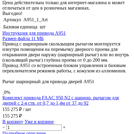
Цена действительна только для интернет-магазина и может
отличаться от цен в розничных магазинах.
Выгодно!
Артикул
А951_1_Art
Базовая единица
шт
Инструкция для привода А951
Размер файла 11 МБ
Привод с шарнирным скользыщим рычагом монтируется
изнутри помещения на перемычку дверного проема для
открывания двери наружу (шарнирный рычаг) или во внутрь
(скользящий рычаг) глубина проема от 0 до 200 мм.
Привод А951 со встроенным блоком управления и базовым
переключателем режимов работы, с кожухом из аллюминия.
Рычаг шарнирный для привода дверей А951
0%
Комплект привода FAAC 950 N2 с шарнир. рычагом для
дверей с 2-я ств. от 0,7 до 1,4м от 37 до 92
155 275 ₽
/ шт
155 275 ₽
В корзину
Уже в корзине
−
+
Подробное описание