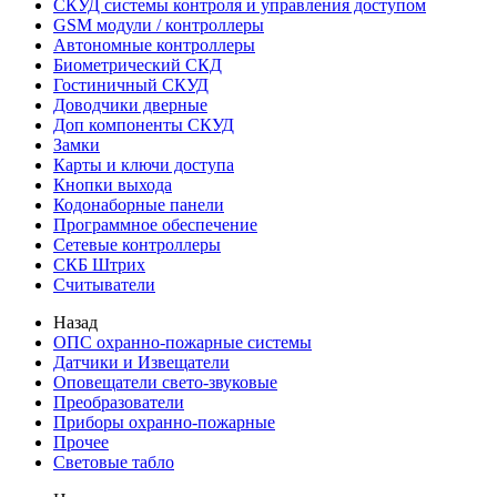
СКУД системы контроля и управления доступом
GSM модули / контроллеры
Автономные контроллеры
Биометрический СКД
Гостиничный СКУД
Доводчики дверные
Доп компоненты СКУД
Замки
Карты и ключи доступа
Кнопки выхода
Кодонаборные панели
Программное обеспечение
Сетевые контроллеры
СКБ Штрих
Считыватели
Назад
ОПС охранно-пожарные системы
Датчики и Извещатели
Оповещатели свето-звуковые
Преобразователи
Приборы охранно-пожарные
Прочее
Световые табло