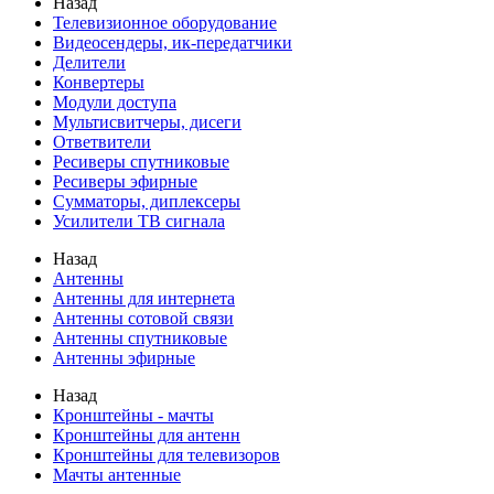
Назад
Телевизионное оборудование
Видеосендеры, ик-передатчики
Делители
Конвертеры
Модули доступа
Мультисвитчеры, дисеги
Ответвители
Ресиверы спутниковые
Ресиверы эфирные
Сумматоры, диплексеры
Усилители ТВ сигнала
Назад
Антенны
Антенны для интернета
Антенны сотовой связи
Антенны спутниковые
Антенны эфирные
Назад
Кронштейны - мачты
Кронштейны для антенн
Кронштейны для телевизоров
Мачты антенные