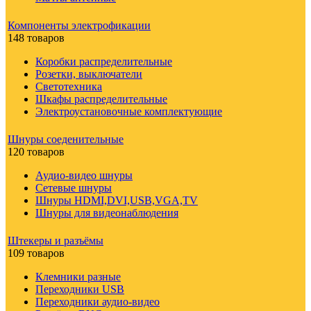
Компоненты электрофикации
148 товаров
Коробки распределительные
Розетки, выключатели
Светотехника
Шкафы распределительные
Электроустановочные комплектующие
Шнуры соеденительные
120 товаров
Аудио-видео шнуры
Сетевые шнуры
Шнуры HDMI,DVI,USB,VGA,TV
Шнуры для видеонаблюдения
Штекеры и разъёмы
109 товаров
Клемники разные
Переходники USB
Переходники аудио-видео