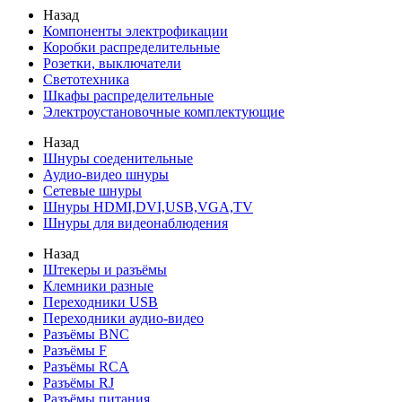
Назад
Компоненты электрофикации
Коробки распределительные
Розетки, выключатели
Светотехника
Шкафы распределительные
Электроустановочные комплектующие
Назад
Шнуры соеденительные
Аудио-видео шнуры
Сетевые шнуры
Шнуры HDMI,DVI,USB,VGA,TV
Шнуры для видеонаблюдения
Назад
Штекеры и разъёмы
Клемники разные
Переходники USB
Переходники аудио-видео
Разъёмы BNC
Разъёмы F
Разъёмы RCA
Разъёмы RJ
Разъёмы питания