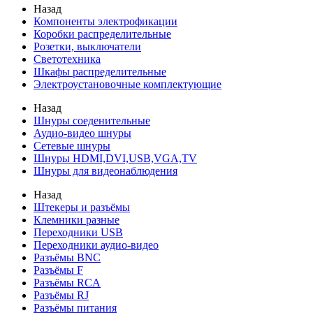
Назад
Компоненты электрофикации
Коробки распределительные
Розетки, выключатели
Светотехника
Шкафы распределительные
Электроустановочные комплектующие
Назад
Шнуры соеденительные
Аудио-видео шнуры
Сетевые шнуры
Шнуры HDMI,DVI,USB,VGA,TV
Шнуры для видеонаблюдения
Назад
Штекеры и разъёмы
Клемники разные
Переходники USB
Переходники аудио-видео
Разъёмы BNC
Разъёмы F
Разъёмы RCA
Разъёмы RJ
Разъёмы питания