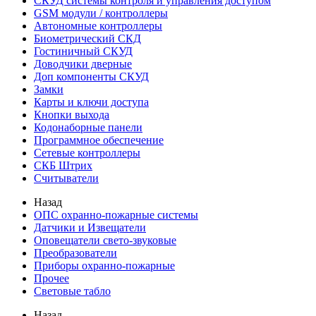
СКУД системы контроля и управления доступом
GSM модули / контроллеры
Автономные контроллеры
Биометрический СКД
Гостиничный СКУД
Доводчики дверные
Доп компоненты СКУД
Замки
Карты и ключи доступа
Кнопки выхода
Кодонаборные панели
Программное обеспечение
Сетевые контроллеры
СКБ Штрих
Считыватели
Назад
ОПС охранно-пожарные системы
Датчики и Извещатели
Оповещатели свето-звуковые
Преобразователи
Приборы охранно-пожарные
Прочее
Световые табло
Назад