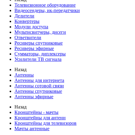
Телевизионное оборудование
Видеосендеры, ик-передатчики
Делители
Конвертеры
Модули доступа
Мультисвитчеры, дисеги
Ответвители
Ресиверы спутниковые
Ресиверы эфирные
Сумматоры, диплексеры
Усилители ТВ сигнала
Назад
Антенны
Антенны для интернета
Антенны сотовой связи
Антенны спутниковые
Антенны эфирные
Назад
Кронштейны - мачты
Кронштейны для антенн
Кронштейны для телевизоров
Мачты антенные