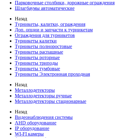
Парковочные столбики, дорожные ограждения
Шлагбаумы автоматические
Назад
Турникеты, калитки, ограждения
Доп. опции и запчасти к турникетам
Ограждения для турникетов
Турникеты калитки
Турникеты полноростовые
Турникеты распашные
Турникеты роторные
Турникеты триподы
Турникеты тумбовые
Турникеты Электронная проходная
Назад
Металлодетекторы
Металлодетекторы ручные
Металлодетекторы стационарные
Назад
Видеонаблюдения cистемы
AHD оборудование
IP оборудование
WI-FI камеры