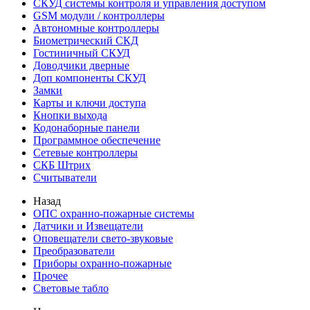
СКУД системы контроля и управления доступом
GSM модули / контроллеры
Автономные контроллеры
Биометрический СКД
Гостиничный СКУД
Доводчики дверные
Доп компоненты СКУД
Замки
Карты и ключи доступа
Кнопки выхода
Кодонаборные панели
Программное обеспечение
Сетевые контроллеры
СКБ Штрих
Считыватели
Назад
ОПС охранно-пожарные системы
Датчики и Извещатели
Оповещатели свето-звуковые
Преобразователи
Приборы охранно-пожарные
Прочее
Световые табло