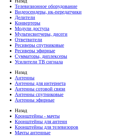
Назад
Телевизионное оборудование
Видеосендеры, ик-передатчики
Делители
Конвертеры
Модули доступа
Мультисвитчеры, дисеги
Ответвители
Ресиверы спутниковые
Ресиверы эфирные
Сумматоры, диплексеры
Усилители ТВ сигнала
Назад
Антенны
Антенны для интернета
Антенны сотовой связи
Антенны спутниковые
Антенны эфирные
Назад
Кронштейны - мачты
Кронштейны для антенн
Кронштейны для телевизоров
Мачты антенные