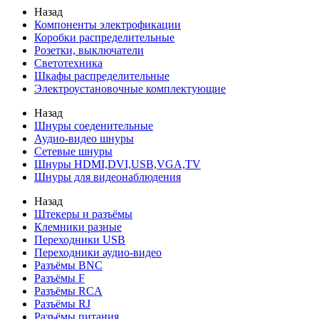
Назад
Компоненты электрофикации
Коробки распределительные
Розетки, выключатели
Светотехника
Шкафы распределительные
Электроустановочные комплектующие
Назад
Шнуры соеденительные
Аудио-видео шнуры
Сетевые шнуры
Шнуры HDMI,DVI,USB,VGA,TV
Шнуры для видеонаблюдения
Назад
Штекеры и разъёмы
Клемники разные
Переходники USB
Переходники аудио-видео
Разъёмы BNC
Разъёмы F
Разъёмы RCA
Разъёмы RJ
Разъёмы питания