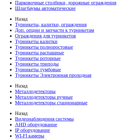
Парковочные столбики, дорожные ограждения
Шлагбаумы автоматические
Назад
Турникеты, калитки, ограждения
Доп. опции и запчасти к турникетам
Ограждения для турникетов
Турникеты калитки
Турникеты полноростовые
Турникеты распашные
Турникеты роторные
Турникеты триподы
Турникеты тумбовые
Турникеты Электронная проходная
Назад
Металлодетекторы
Металлодетекторы ручные
Металлодетекторы стационарные
Назад
Видеонаблюдения cистемы
AHD оборудование
IP оборудование
WI-FI камеры