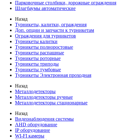
Парковочные столбики, дорожные ограждения
Шлагбаумы автоматические
Назад
Турникеты, калитки, ограждения
Доп. опции и запчасти к турникетам
Ограждения для турникетов
Турникеты калитки
Турникеты полноростовые
Турникеты распашные
Турникеты роторные
Турникеты триподы
Турникеты тумбовые
Турникеты Электронная проходная
Назад
Металлодетекторы
Металлодетекторы ручные
Металлодетекторы стационарные
Назад
Видеонаблюдения cистемы
AHD оборудование
IP оборудование
WI-FI камеры