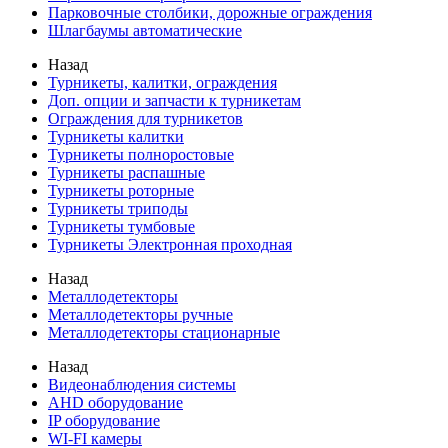
Парковочные столбики, дорожные ограждения
Шлагбаумы автоматические
Назад
Турникеты, калитки, ограждения
Доп. опции и запчасти к турникетам
Ограждения для турникетов
Турникеты калитки
Турникеты полноростовые
Турникеты распашные
Турникеты роторные
Турникеты триподы
Турникеты тумбовые
Турникеты Электронная проходная
Назад
Металлодетекторы
Металлодетекторы ручные
Металлодетекторы стационарные
Назад
Видеонаблюдения cистемы
AHD оборудование
IP оборудование
WI-FI камеры