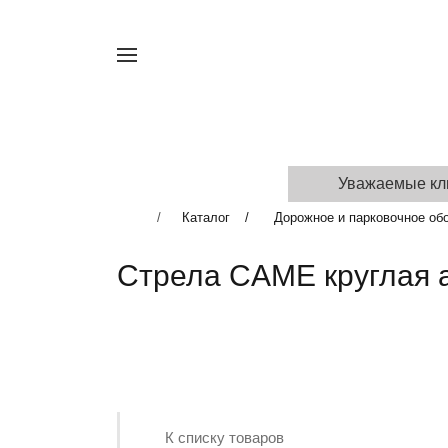
Например,
турникет
Найти
в каталоге
КАТАЛОГ
УСЛУГИ
ДОСТАВКА И
Уважаемые кли
Каталог
Дорожное и парковочное об
Стрела CAME круглая 
К списку товаров