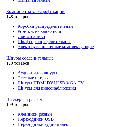
Мачты антенные
Компоненты электрофикации
148 товаров
Коробки распределительные
Розетки, выключатели
Светотехника
Шкафы распределительные
Электроустановочные комплектующие
Шнуры соеденительные
120 товаров
Аудио-видео шнуры
Сетевые шнуры
Шнуры HDMI,DVI,USB,VGA,TV
Шнуры для видеонаблюдения
Штекеры и разъёмы
109 товаров
Клемники разные
Переходники USB
Переходники аудио-видео