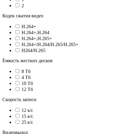
2
Кодек сжатия видео
H.264+
H.264+,H.264
H.264+,H.265+
H.264+/H.264/H.265/H.265+
H264/H.265
Ёмкость жестких дисков
8 Тб
4 Тб
10 Тб
12 Тб
Скорость записи
12 к/с
15 к/с
25 к/с
Видеовыход