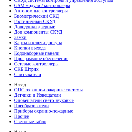
СКУД системы контроля и управления доступом
GSM модули / контроллеры
Автономные контроллеры
Биометрический СКД
Гостиничный СКУД
Доводчики дверные
Доп компоненты СКУД
Замки
Карты и ключи доступа
Кнопки выхода
Кодонаборные панели
Программное обеспечение
Сетевые контроллеры
СКБ Штрих
Считыватели
Назад
ОПС охранно-пожарные системы
Датчики и Извещатели
Оповещатели свето-звуковые
Преобразователи
Приборы охранно-пожарные
Прочее
Световые табло
Назад