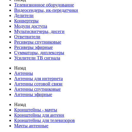
Телевизионное оборудование
Видеосендеры, ик-передатчики
Делители
Конвертеры
Модули доступа
Мультисвитчеры, дисеги
Ответвители
Ресиверы спутниковые
Ресиверы эфирные
Сумматоры, диплексеры
Усилители ТВ сигнала
Назад
Антенны
Антенны для интернета
Антенны сотовой связи
Антенны спутниковые
Антенны эфирные
Назад
Кронштейны - мачты
Кронштейны для антенн
Кронштейны для телевизоров
Мачты антенные