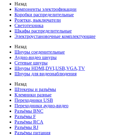
Назад
Компоненты электрофикации
Коробки распределительные
Розетки, выключатели
Светотехника
Шкафы распределительные
Электроустановочные комплектующие
Назад
Шнуры соеденительные
Аудио-видео шнуры
Сетевые шнуры
Шнуры HDMI,DVI,USB,VGA,TV
Шнуры для видеонаблюдения
Назад
Штекеры и разъёмы
Клемники разные
Переходники USB
Переходники аудио-видео
Разъёмы BNC
Разъёмы F
Разъёмы RCA
Разъёмы RJ
Разъёмы питания