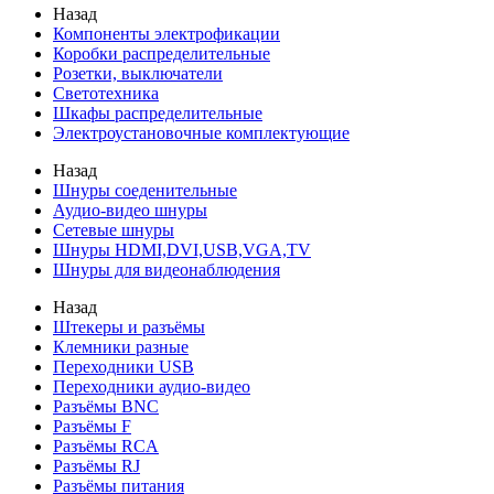
Назад
Компоненты электрофикации
Коробки распределительные
Розетки, выключатели
Светотехника
Шкафы распределительные
Электроустановочные комплектующие
Назад
Шнуры соеденительные
Аудио-видео шнуры
Сетевые шнуры
Шнуры HDMI,DVI,USB,VGA,TV
Шнуры для видеонаблюдения
Назад
Штекеры и разъёмы
Клемники разные
Переходники USB
Переходники аудио-видео
Разъёмы BNC
Разъёмы F
Разъёмы RCA
Разъёмы RJ
Разъёмы питания