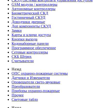
СКУД системы контроля и управления доступом
GSM модули / контроллеры
Автономные контроллеры
Биометрический СКД
Гостиничный СКУД
Доводчики дверные
Доп компоненты СКУД
Замки
Карты и ключи доступа
Кнопки выхода
Кодонаборные панели
Программное обеспечение
Сетевые контроллеры
СКБ Штрих
Считыватели
Назад
ОПС охранно-пожарные системы
Датчики и Извещатели
Оповещатели свето-звуковые
Преобразователи
Приборы охранно-пожарные
Прочее
Световые табло
Назад