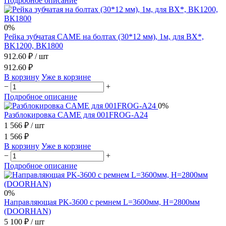
Подробное описание
0%
Рейка зубчатая CAME на болтах (30*12 мм), 1м, для BX*,
BK1200, BК1800
912.60 ₽
/ шт
912.60 ₽
В корзину
Уже в корзине
−
+
Подробное описание
0%
Разблокировка CAME для 001FROG-A24
1 566 ₽
/ шт
1 566 ₽
В корзину
Уже в корзине
−
+
Подробное описание
0%
Направляющая PK-3600 с ремнем L=3600мм, H=2800мм
(DOORHAN)
5 100 ₽
/ шт