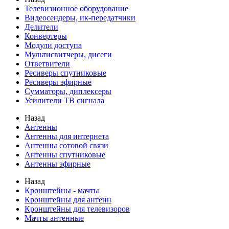
Телевизионное оборудование
Видеосендеры, ик-передатчики
Делители
Конвертеры
Модули доступа
Мультисвитчеры, дисеги
Ответвители
Ресиверы спутниковые
Ресиверы эфирные
Сумматоры, диплексеры
Усилители ТВ сигнала
Назад
Антенны
Антенны для интернета
Антенны сотовой связи
Антенны спутниковые
Антенны эфирные
Назад
Кронштейны - мачты
Кронштейны для антенн
Кронштейны для телевизоров
Мачты антенные