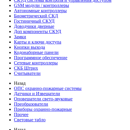
СКУД системы контроля и управления доступом
GSM модули / контроллеры
Автономные контроллеры
Биометрический СКД
Гостиничный СКУД
Доводчики дверные
Доп компоненты СКУД
Замки
Карты и ключи доступа
Кнопки выхода
Кодонаборные панели
Программное обеспечение
Сетевые контроллеры
СКБ Штрих
Считыватели
Назад
ОПС охранно-пожарные системы
Датчики и Извещатели
Оповещатели свето-звуковые
Преобразователи
Приборы охранно-пожарные
Прочее
Световые табло
Назад