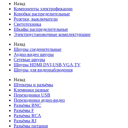
Назад
Компоненты электрофикации
Коробки распределительные
Розетки, выключатели
Светотехника
Шкафы распределительные
Электроустановочные комплектующие
Назад
Шнуры соеденительные
Аудио-видео шнуры
Сетевые шнуры
Шнуры HDMI,DVI,USB,VGA,TV
Шнуры для видеонаблюдения
Назад
Штекеры и разъёмы
Клемники разные
Переходники USB
Переходники аудио-видео
Разъёмы BNC
Разъёмы F
Разъёмы RCA
Разъёмы RJ
Разъёмы питания