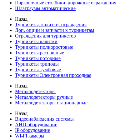
Парковочные столбики, дорожные ограждения
Шлагбаумы автоматические
Назад
Турникеты, калитки, ограждения
Доп. опции и запчасти к турникетам
Ограждения для турникетов
Турникеты калитки
Турникеты полноростовые
Турникеты распашные
Турникеты роторные
Турникеты триподы
Турникеты тумбовые
Турникеты Электронная проходная
Назад
Металлодетекторы
Металлодетекторы ручные
Металлодетекторы стационарные
Назад
Видеонаблюдения cистемы
AHD оборудование
IP оборудование
WI-FI камеры