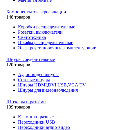
Мачты антенные
Компоненты электрофикации
148 товаров
Коробки распределительные
Розетки, выключатели
Светотехника
Шкафы распределительные
Электроустановочные комплектующие
Шнуры соеденительные
120 товаров
Аудио-видео шнуры
Сетевые шнуры
Шнуры HDMI,DVI,USB,VGA,TV
Шнуры для видеонаблюдения
Штекеры и разъёмы
109 товаров
Клемники разные
Переходники USB
Переходники аудио-видео