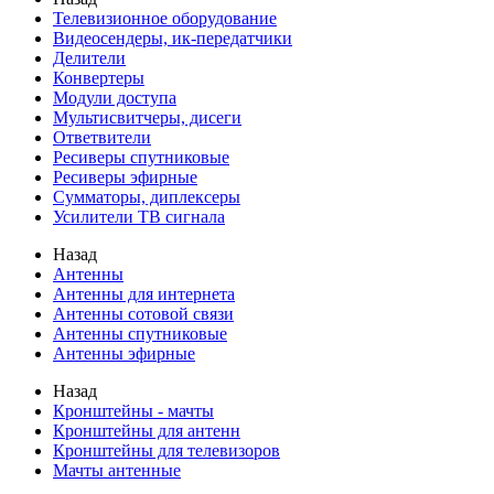
Телевизионное оборудование
Видеосендеры, ик-передатчики
Делители
Конвертеры
Модули доступа
Мультисвитчеры, дисеги
Ответвители
Ресиверы спутниковые
Ресиверы эфирные
Сумматоры, диплексеры
Усилители ТВ сигнала
Назад
Антенны
Антенны для интернета
Антенны сотовой связи
Антенны спутниковые
Антенны эфирные
Назад
Кронштейны - мачты
Кронштейны для антенн
Кронштейны для телевизоров
Мачты антенные