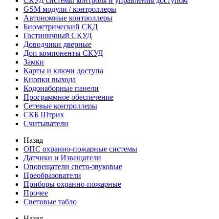
СКУД системы контроля и управления доступом
GSM модули / контроллеры
Автономные контроллеры
Биометрический СКД
Гостиничный СКУД
Доводчики дверные
Доп компоненты СКУД
Замки
Карты и ключи доступа
Кнопки выхода
Кодонаборные панели
Программное обеспечение
Сетевые контроллеры
СКБ Штрих
Считыватели
Назад
ОПС охранно-пожарные системы
Датчики и Извещатели
Оповещатели свето-звуковые
Преобразователи
Приборы охранно-пожарные
Прочее
Световые табло
Назад