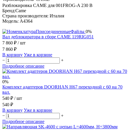
Разблокировка CAME для 001FROG-A 230 B
Бренд:Came
Страна производителя: Италия
Модель: A4364
0%
Вал деблокиратора в сборе CAME 119RIG051
7 860 ₽
/ шт
7 860 ₽
В корзину
Уже в корзине
−
+
Подробное описание
0%
Комплект адаптеров DOORHAN Н67 переходной с 60 на 70
вал.
540 ₽
/ шт
540 ₽
В корзину
Уже в корзине
−
+
Подробное описание