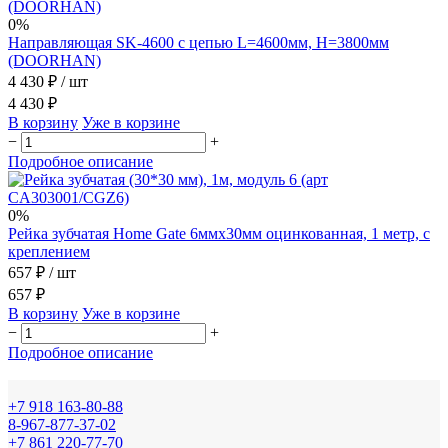
0%
Направляющая SK-4600 с цепью L=4600мм, H=3800мм
(DOORHAN)
4 430 ₽
/ шт
4 430 ₽
В корзину
Уже в корзине
−
+
Подробное описание
0%
Рейка зубчатая Home Gate 6ммx30мм оцинкованная, 1 метр, с
креплением
657 ₽
/ шт
657 ₽
В корзину
Уже в корзине
−
+
Подробное описание
+7 918 163-80-88
8-967-877-37-02
+7 861 220-77-70