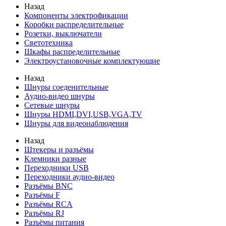
Назад
Компоненты электрофикации
Коробки распределительные
Розетки, выключатели
Светотехника
Шкафы распределительные
Электроустановочные комплектующие
Назад
Шнуры соеденительные
Аудио-видео шнуры
Сетевые шнуры
Шнуры HDMI,DVI,USB,VGA,TV
Шнуры для видеонаблюдения
Назад
Штекеры и разъёмы
Клемники разные
Переходники USB
Переходники аудио-видео
Разъёмы BNC
Разъёмы F
Разъёмы RCA
Разъёмы RJ
Разъёмы питания