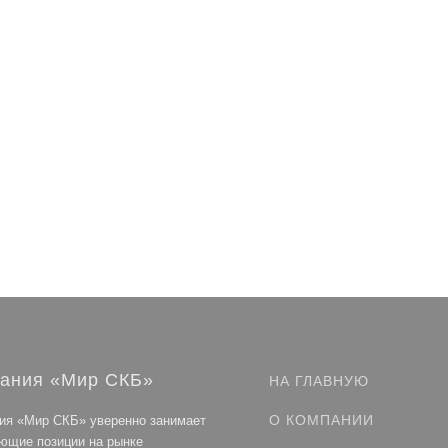
₽
₽
₽
7 560 ₽
/ шт
/ шт
/ шт
/ шт
ания «Мир СКБ»
НА ГЛАВНУЮ
О КОМПАНИИ
ия «Мир СКБ» уверенно занимает
ющие позиции на рынке