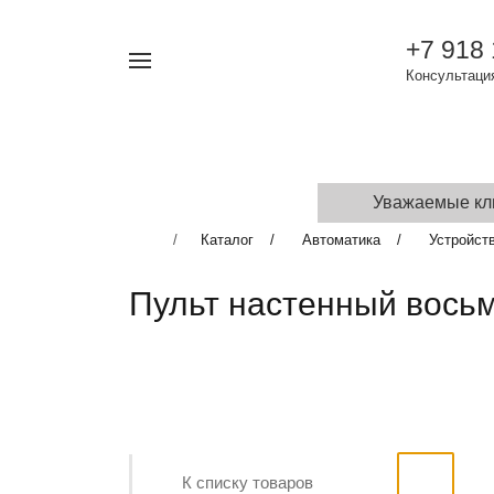
+7 918
Например,
Консультация
турникет
Найти
в каталоге
КАТАЛОГ
УСЛУГИ
ДОСТАВКА И
Уважаемые кли
Каталог
Автоматика
Устройст
Пульт настенный восьм
К списку товаров