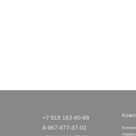
1 998 
2 961 
6 268 
Комп
+7 918 163-80-88
8-967-877-37-02
Компан
лидиру