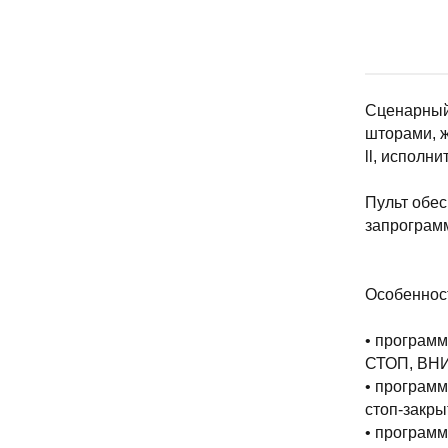
Сценарный
шторами, ж
ll, исполн
Пульт обе
запрограм
Особеннос
• програм
СТОП, ВН
• программ
стоп-закры
• программ