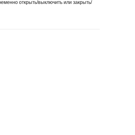
ременно открыть/выключить или закрыть/
ННЫЙ КЛЮЧ)
13 UPM