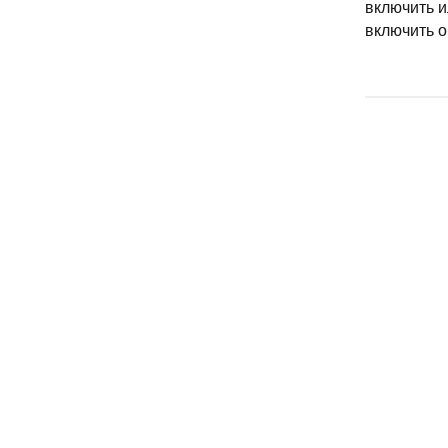
включить и
включить о
ИСПОЛНИ
Исполнит
Сценарный