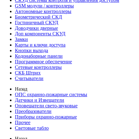
СКУД системы контроля и управления доступом
GSM модули / контроллеры
Автономные контроллеры
Биометрический СКД
Гостиничный СКУД
Доводчики дверные
Доп компоненты СКУД
Замки
Карты и ключи доступа
Кнопки выхода
Кодонаборные панели
Программное обеспечение
Сетевые контроллеры
СКБ Штрих
Считыватели
Назад
ОПС охранно-пожарные системы
Датчики и Извещатели
Оповещатели свето-звуковые
Преобразователи
Приборы охранно-пожарные
Прочее
Световые табло
Назад