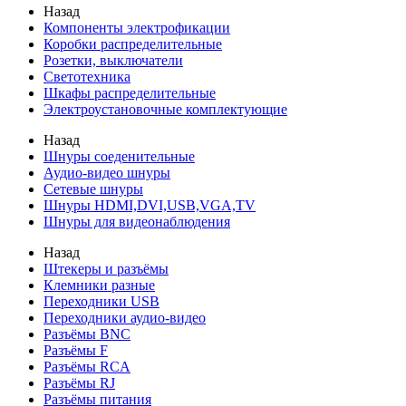
Назад
Компоненты электрофикации
Коробки распределительные
Розетки, выключатели
Светотехника
Шкафы распределительные
Электроустановочные комплектующие
Назад
Шнуры соеденительные
Аудио-видео шнуры
Сетевые шнуры
Шнуры HDMI,DVI,USB,VGA,TV
Шнуры для видеонаблюдения
Назад
Штекеры и разъёмы
Клемники разные
Переходники USB
Переходники аудио-видео
Разъёмы BNC
Разъёмы F
Разъёмы RCA
Разъёмы RJ
Разъёмы питания