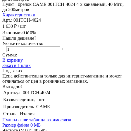
Пульт - брелок CAME 001TCH-4024 4-х канальный, 40 Мгц,
до 200метров
Характеристики
Арт.: 001TCH-4024
1 630 ₽
/ шт
Экономия
0 ₽
0%
Нашли дешевле?
Укажите количество
−
+
Сумма:
В корзину
Заказ в 1 клик
Под заказ
Цена действительна только для интернет-магазина и может
отличаться от цен в розничных магазинах.
Выгодно!
Артикул
001TCH-4024
Базовая единица
шт
Производитель
CAME
Страна
Италия
Пульты came таблица взаимосвязи
Размер файла 0 МБ
Частота (МГц): 40,685