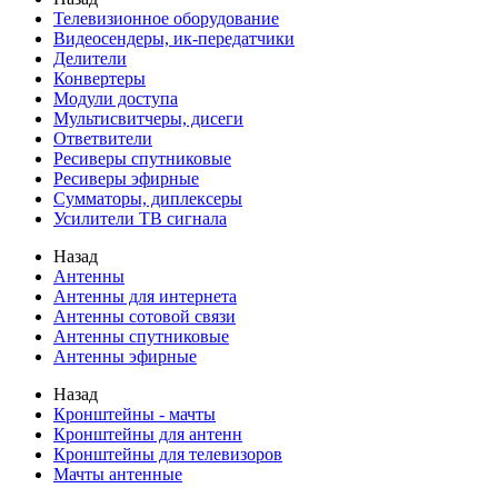
Телевизионное оборудование
Видеосендеры, ик-передатчики
Делители
Конвертеры
Модули доступа
Мультисвитчеры, дисеги
Ответвители
Ресиверы спутниковые
Ресиверы эфирные
Сумматоры, диплексеры
Усилители ТВ сигнала
Назад
Антенны
Антенны для интернета
Антенны сотовой связи
Антенны спутниковые
Антенны эфирные
Назад
Кронштейны - мачты
Кронштейны для антенн
Кронштейны для телевизоров
Мачты антенные