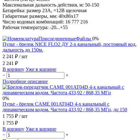
Максимальная дальность действия, м: 50-150
Батарейка: размер 23А, =12В щелочная
Габаритные размеры, мм: 40х86х17
Число кодовых комбинаций: 16 777 216
Рабочая температура: -20...+55
0%
Пульт - брелок NICE FLO2 ДУ 2-х канальный, постояный код,
дальность до 150м.
2 241 ₽
/ шт
2 241 ₽
В корзину
Уже в корзине
−
+
Подробное описание
0%
Пульт - брелок CAME 001AT04D 4-х канальный с
динамическим кодом. Частота 433,92 / 868,35 МГц, до 150
1 755 ₽
/ шт
1 755 ₽
В корзину
Уже в корзине
−
+