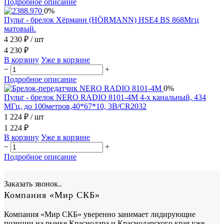
Подробное описание
0%
Пульт - брелок Хёрманн (HÖRMANN) HSE4 BS 868Мгц
матовый.
4 230 ₽
/ шт
4 230 ₽
В корзину
Уже в корзине
−
+
Подробное описание
0%
Пульт - брелок NERO RADIO 8101-4М 4-х канальный, 434
МГц, до 100метров,40*67*10, 3В/CR2032
1 224 ₽
/ шт
1 224 ₽
В корзину
Уже в корзине
−
+
Подробное описание
Заказать звонок..
Компания «Мир СКБ»
Компания «Мир СКБ» уверенно занимает лидирующие
позиции на рынке Краснодара и Краснодарского края уже