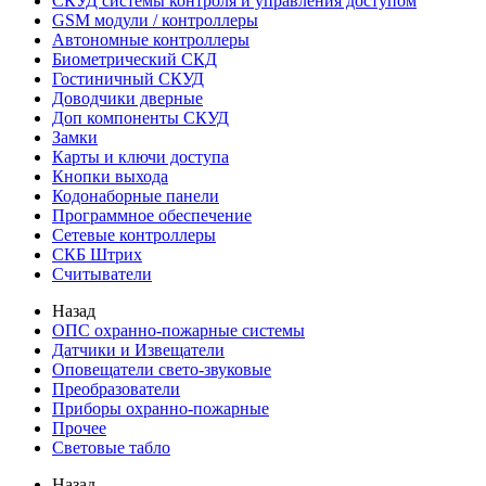
СКУД системы контроля и управления доступом
GSM модули / контроллеры
Автономные контроллеры
Биометрический СКД
Гостиничный СКУД
Доводчики дверные
Доп компоненты СКУД
Замки
Карты и ключи доступа
Кнопки выхода
Кодонаборные панели
Программное обеспечение
Сетевые контроллеры
СКБ Штрих
Считыватели
Назад
ОПС охранно-пожарные системы
Датчики и Извещатели
Оповещатели свето-звуковые
Преобразователи
Приборы охранно-пожарные
Прочее
Световые табло
Назад