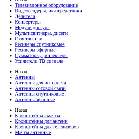
Телевизионное оборудование
Видеосендеры, ик-передатчики
Делители
Конвертеры
Модули доступа
Мультисвитчеры, дисеги
Ответвители
Ресиверы спутниковые
Ресиверы эфирные
Сумматоры, диплексеры
Усилители ТВ сигнала
Назад
Антенны
Антенны для интернета
Антенны сотовой связи
Антенны спутниковые
Антенны эфирные
Назад
Кронштейны - мачты
Кронштейны для антенн
Кронштейны для телевизоров
Мачты антенные