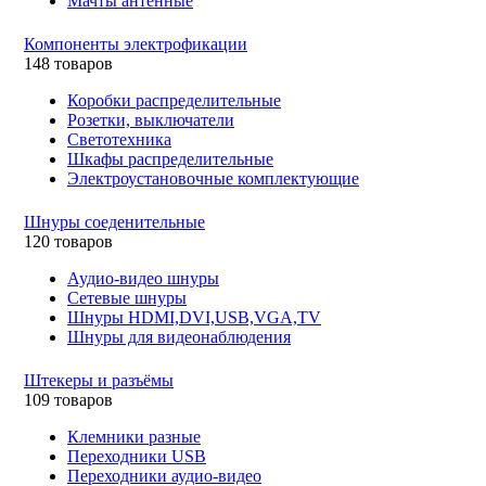
Мачты антенные
Компоненты электрофикации
148 товаров
Коробки распределительные
Розетки, выключатели
Светотехника
Шкафы распределительные
Электроустановочные комплектующие
Шнуры соеденительные
120 товаров
Аудио-видео шнуры
Сетевые шнуры
Шнуры HDMI,DVI,USB,VGA,TV
Шнуры для видеонаблюдения
Штекеры и разъёмы
109 товаров
Клемники разные
Переходники USB
Переходники аудио-видео