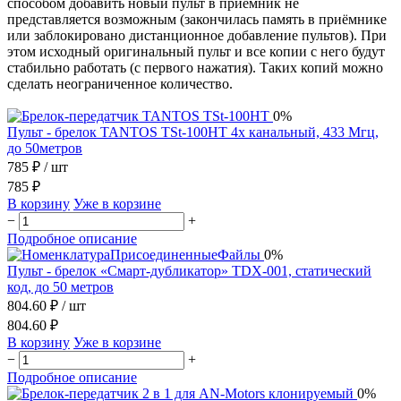
способом добавить новый пульт в приёмник не
представляется возможным (закончилась память в приёмнике
или заблокировано дистанционное добавление пультов). При
этом исходный оригинальный пульт и все копии с него будут
стабильно работать (с первого нажатия). Таких копий можно
сделать неограниченное количество.
0%
Пульт - брелок TANTOS TSt-100HT 4х канальный, 433 Мгц,
до 50метров
785 ₽
/ шт
785 ₽
В корзину
Уже в корзине
−
+
Подробное описание
0%
Пульт - брелок «Смарт-дубликатор» TDX-001, статический
код, до 50 метров
804.60 ₽
/ шт
804.60 ₽
В корзину
Уже в корзине
−
+
Подробное описание
0%