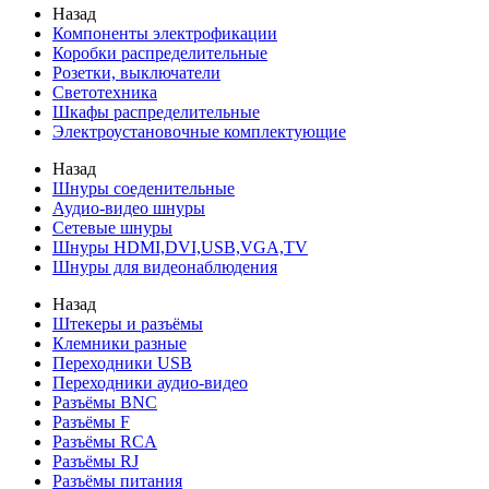
Назад
Компоненты электрофикации
Коробки распределительные
Розетки, выключатели
Светотехника
Шкафы распределительные
Электроустановочные комплектующие
Назад
Шнуры соеденительные
Аудио-видео шнуры
Сетевые шнуры
Шнуры HDMI,DVI,USB,VGA,TV
Шнуры для видеонаблюдения
Назад
Штекеры и разъёмы
Клемники разные
Переходники USB
Переходники аудио-видео
Разъёмы BNC
Разъёмы F
Разъёмы RCA
Разъёмы RJ
Разъёмы питания