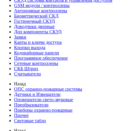
СКУД системы контроля и управления доступом
GSM модули / контроллеры
Автономные контроллеры
Биометрический СКД
Гостиничный СКУД
Доводчики дверные
Доп компоненты СКУД
Замки
Карты и ключи доступа
Кнопки выхода
Кодонаборные панели
Программное обеспечение
Сетевые контроллеры
СКБ Штрих
Считыватели
Назад
ОПС охранно-пожарные системы
Датчики и Извещатели
Оповещатели свето-звуковые
Преобразователи
Приборы охранно-пожарные
Прочее
Световые табло
Назад