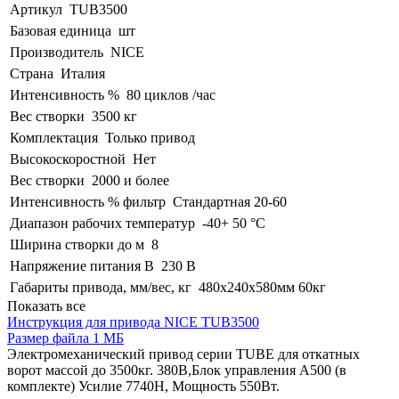
Артикул
TUB3500
Базовая единица
шт
Производитель
NICE
Страна
Италия
Интенсивность %
80 циклов /час
Вес створки
3500 кг
Комплектация
Только привод
Высокоскоростной
Нет
Вес створки
2000 и более
Интенсивность % фильтр
Стандартная 20-60
Диапазон рабочих температур
-40+ 50 °C
Ширина створки до м
8
Напряжение питания В
230 В
Габариты привода, мм/вес, кг
480х240х580мм 60кг
Показать все
Инструкция для привода NICE TUB3500
Размер файла 1 МБ
Электромеханический привод серии TUBE для откатных
ворот массой до 3500кг. 380В,Блок управления A500 (в
комплекте) Усилие 7740Н, Мощность 550Вт.