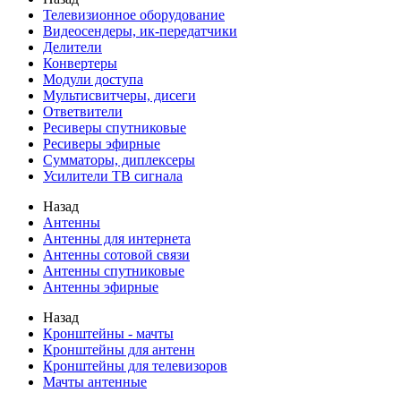
Телевизионное оборудование
Видеосендеры, ик-передатчики
Делители
Конвертеры
Модули доступа
Мультисвитчеры, дисеги
Ответвители
Ресиверы спутниковые
Ресиверы эфирные
Сумматоры, диплексеры
Усилители ТВ сигнала
Назад
Антенны
Антенны для интернета
Антенны сотовой связи
Антенны спутниковые
Антенны эфирные
Назад
Кронштейны - мачты
Кронштейны для антенн
Кронштейны для телевизоров
Мачты антенные