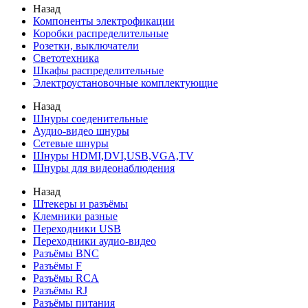
Назад
Компоненты электрофикации
Коробки распределительные
Розетки, выключатели
Светотехника
Шкафы распределительные
Электроустановочные комплектующие
Назад
Шнуры соеденительные
Аудио-видео шнуры
Сетевые шнуры
Шнуры HDMI,DVI,USB,VGA,TV
Шнуры для видеонаблюдения
Назад
Штекеры и разъёмы
Клемники разные
Переходники USB
Переходники аудио-видео
Разъёмы BNC
Разъёмы F
Разъёмы RCA
Разъёмы RJ
Разъёмы питания