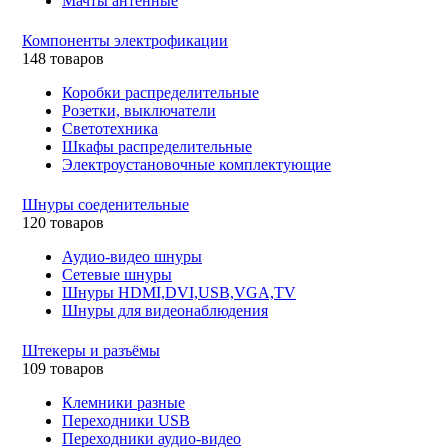
Мачты антенные
Компоненты электрофикации
148 товаров
Коробки распределительные
Розетки, выключатели
Светотехника
Шкафы распределительные
Электроустановочные комплектующие
Шнуры соеденительные
120 товаров
Аудио-видео шнуры
Сетевые шнуры
Шнуры HDMI,DVI,USB,VGA,TV
Шнуры для видеонаблюдения
Штекеры и разъёмы
109 товаров
Клемники разные
Переходники USB
Переходники аудио-видео