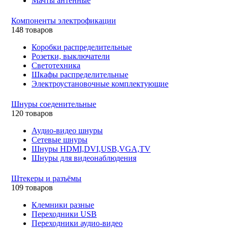
Мачты антенные
Компоненты электрофикации
148 товаров
Коробки распределительные
Розетки, выключатели
Светотехника
Шкафы распределительные
Электроустановочные комплектующие
Шнуры соеденительные
120 товаров
Аудио-видео шнуры
Сетевые шнуры
Шнуры HDMI,DVI,USB,VGA,TV
Шнуры для видеонаблюдения
Штекеры и разъёмы
109 товаров
Клемники разные
Переходники USB
Переходники аудио-видео