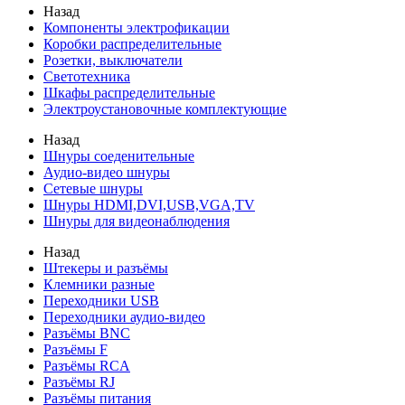
Назад
Компоненты электрофикации
Коробки распределительные
Розетки, выключатели
Светотехника
Шкафы распределительные
Электроустановочные комплектующие
Назад
Шнуры соеденительные
Аудио-видео шнуры
Сетевые шнуры
Шнуры HDMI,DVI,USB,VGA,TV
Шнуры для видеонаблюдения
Назад
Штекеры и разъёмы
Клемники разные
Переходники USB
Переходники аудио-видео
Разъёмы BNC
Разъёмы F
Разъёмы RCA
Разъёмы RJ
Разъёмы питания