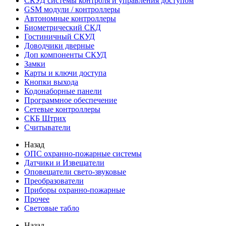
СКУД системы контроля и управления доступом
GSM модули / контроллеры
Автономные контроллеры
Биометрический СКД
Гостиничный СКУД
Доводчики дверные
Доп компоненты СКУД
Замки
Карты и ключи доступа
Кнопки выхода
Кодонаборные панели
Программное обеспечение
Сетевые контроллеры
СКБ Штрих
Считыватели
Назад
ОПС охранно-пожарные системы
Датчики и Извещатели
Оповещатели свето-звуковые
Преобразователи
Приборы охранно-пожарные
Прочее
Световые табло
Назад