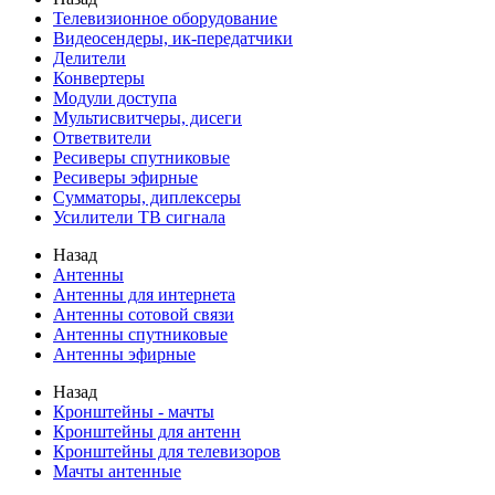
Телевизионное оборудование
Видеосендеры, ик-передатчики
Делители
Конвертеры
Модули доступа
Мультисвитчеры, дисеги
Ответвители
Ресиверы спутниковые
Ресиверы эфирные
Сумматоры, диплексеры
Усилители ТВ сигнала
Назад
Антенны
Антенны для интернета
Антенны сотовой связи
Антенны спутниковые
Антенны эфирные
Назад
Кронштейны - мачты
Кронштейны для антенн
Кронштейны для телевизоров
Мачты антенные