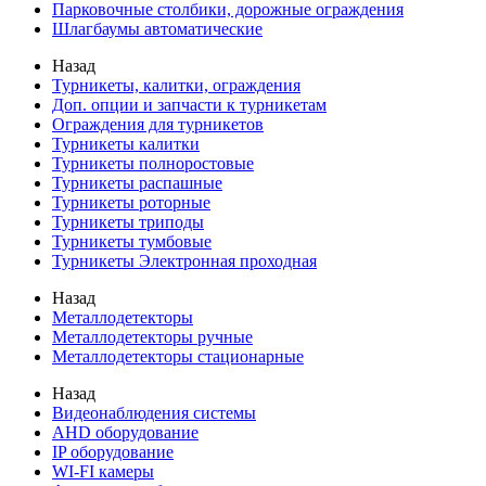
Парковочные столбики, дорожные ограждения
Шлагбаумы автоматические
Назад
Турникеты, калитки, ограждения
Доп. опции и запчасти к турникетам
Ограждения для турникетов
Турникеты калитки
Турникеты полноростовые
Турникеты распашные
Турникеты роторные
Турникеты триподы
Турникеты тумбовые
Турникеты Электронная проходная
Назад
Металлодетекторы
Металлодетекторы ручные
Металлодетекторы стационарные
Назад
Видеонаблюдения cистемы
AHD оборудование
IP оборудование
WI-FI камеры