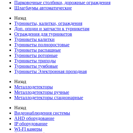
Парковочные столбики, дорожные ограждения
Шлагбаумы автоматические
Назад
Турникеты, калитки, ограждения
Доп. опции и запчасти к турникетам
Ограждения для турникетов
Турникеты калитки
Турникеты полноростовые
Турникеты распашные
Турникеты роторные
Турникеты триподы
Турникеты тумбовые
Турникеты Электронная проходная
Назад
Металлодетекторы
Металлодетекторы ручные
Металлодетекторы стационарные
Назад
Видеонаблюдения cистемы
AHD оборудование
IP оборудование
WI-FI камеры