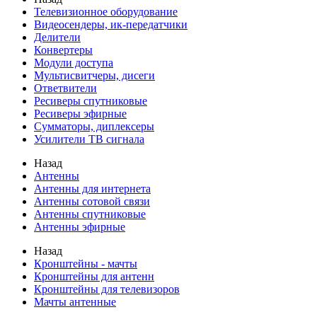
Телевизионное оборудование
Видеосендеры, ик-передатчики
Делители
Конвертеры
Модули доступа
Мультисвитчеры, дисеги
Ответвители
Ресиверы спутниковые
Ресиверы эфирные
Сумматоры, диплексеры
Усилители ТВ сигнала
Назад
Антенны
Антенны для интернета
Антенны сотовой связи
Антенны спутниковые
Антенны эфирные
Назад
Кронштейны - мачты
Кронштейны для антенн
Кронштейны для телевизоров
Мачты антенные