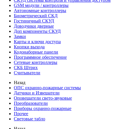
СКУД системы контроля и управления доступом
GSM модули / контроллеры
Автономные контроллеры
Биометрический СКД
Гостиничный СКУД
Доводчики дверные
Доп компоненты СКУД
Замки
Карты и ключи доступа
Кнопки выхода
Кодонаборные панели
Программное обеспечение
Сетевые контроллеры
СКБ Штрих
Считыватели
Назад
ОПС охранно-пожарные системы
Датчики и Извещатели
Оповещатели свето-звуковые
Преобразователи
Приборы охранно-пожарные
Прочее
Световые табло
Назад