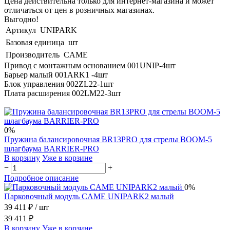
Цена действительна только для интернет-магазина и может
отличаться от цен в розничных магазинах.
Выгодно!
Артикул
UNIPARK
Базовая единица
шт
Производитель
CAME
Привод с монтажным основанием 001UNIP-4шт
Барьер малый 001ARK1 -4шт
Блок управления 002ZL22-1шт
Плата расширения 002LM22-3шт
0%
Пружина балансировочная BR13PRO для стрелы BOOM-5
шлагбаума BARRIER-PRO
В корзину
Уже в корзине
−
+
Подробное описание
0%
Парковочный модуль CAME UNIPARK2 малый
39 411 ₽
/ шт
39 411 ₽
В корзину
Уже в корзине