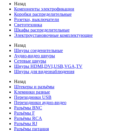
Назад
Компоненты электрофикации
Коробки распределительные
Розетки, выключатели
Светотехника
Шкафы распределительные
Электроустановочные комплектующие
Назад
Шнуры соеденительные
Аудио-видео шнуры
Сетевые шнуры
Шнуры HDMI,DVI,USB,VGA,TV
Шнуры для видеонаблюдения
Назад
Штекеры и разъёмы
Клемники разные
Переходники USB
Переходники аудио-видео
Разъёмы BNC
Разъёмы F
Разъёмы RCA
Разъёмы RJ
Разъёмы питания