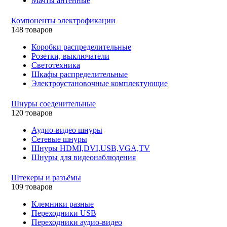
Мачты антенные
Компоненты электрофикации
148 товаров
Коробки распределительные
Розетки, выключатели
Светотехника
Шкафы распределительные
Электроустановочные комплектующие
Шнуры соеденительные
120 товаров
Аудио-видео шнуры
Сетевые шнуры
Шнуры HDMI,DVI,USB,VGA,TV
Шнуры для видеонаблюдения
Штекеры и разъёмы
109 товаров
Клемники разные
Переходники USB
Переходники аудио-видео