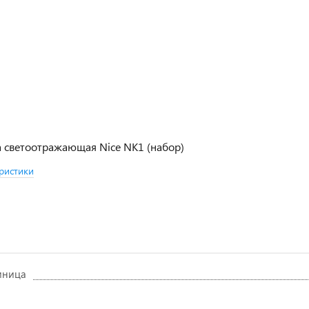
 светоотражающая Nice NK1 (набор)
ристики
иница