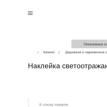
Например,
турникет
Найти
в каталоге
КАТАЛОГ
УСЛУГИ
ДОСТАВКА И
Уважаемые кл
Каталог
Дорожное и парковочное 
Наклейка светоотража
К списку товаров