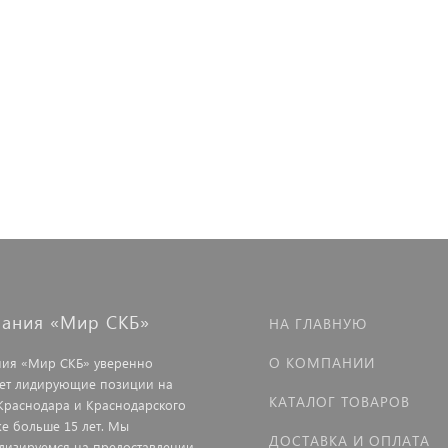
ания «Мир СКБ»
НА ГЛАВНУЮ
О КОМПАНИИ
ия «Мир СКБ» уверенно
ет лидирующие позиции на
КАТАЛОГ ТОВАРОВ
Краснодара и Краснодарского
же больше 15 лет. Мы
ДОСТАВКА И ОПЛАТА
лизируемся на предоставлении