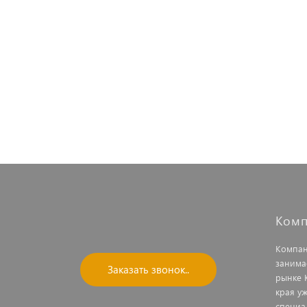
Комп
Компан
занима
Заказать звонок..
рынке 
края у
специа