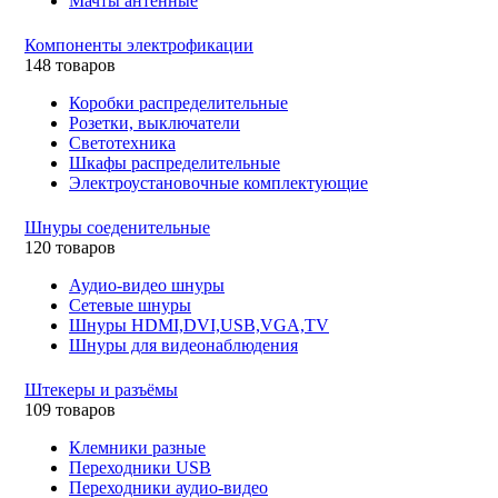
Мачты антенные
Компоненты электрофикации
148 товаров
Коробки распределительные
Розетки, выключатели
Светотехника
Шкафы распределительные
Электроустановочные комплектующие
Шнуры соеденительные
120 товаров
Аудио-видео шнуры
Сетевые шнуры
Шнуры HDMI,DVI,USB,VGA,TV
Шнуры для видеонаблюдения
Штекеры и разъёмы
109 товаров
Клемники разные
Переходники USB
Переходники аудио-видео