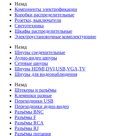
Назад
Компоненты электрофикации
Коробки распределительные
Розетки, выключатели
Светотехника
Шкафы распределительные
Электроустановочные комплектующие
Назад
Шнуры соеденительные
Аудио-видео шнуры
Сетевые шнуры
Шнуры HDMI,DVI,USB,VGA,TV
Шнуры для видеонаблюдения
Назад
Штекеры и разъёмы
Клемники разные
Переходники USB
Переходники аудио-видео
Разъёмы BNC
Разъёмы F
Разъёмы RCA
Разъёмы RJ
Разъёмы питания