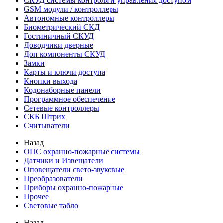
СКУД системы контроля и управления доступом
GSM модули / контроллеры
Автономные контроллеры
Биометрический СКД
Гостиничный СКУД
Доводчики дверные
Доп компоненты СКУД
Замки
Карты и ключи доступа
Кнопки выхода
Кодонаборные панели
Программное обеспечение
Сетевые контроллеры
СКБ Штрих
Считыватели
Назад
ОПС охранно-пожарные системы
Датчики и Извещатели
Оповещатели свето-звуковые
Преобразователи
Приборы охранно-пожарные
Прочее
Световые табло
Назад