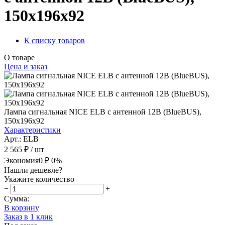
150x196x92
К списку товаров
О товаре
Цена и заказ
Лампа сигнальная NICE ELB с антенной 12В (BlueBUS),
150x196x92
Характеристики
Арт.: ELВ
2 565 ₽
/ шт
Экономия
0 ₽
0%
Нашли дешевле?
Укажите количество
−
+
Сумма:
В корзину
Заказ в 1 клик