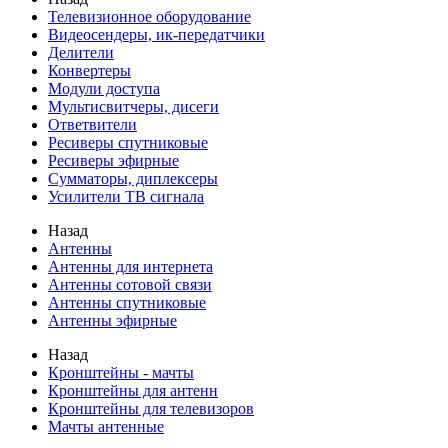
Телевизионное оборудование
Видеосендеры, ик-передатчики
Делители
Конвертеры
Модули доступа
Мультисвитчеры, дисеги
Ответвители
Ресиверы спутниковые
Ресиверы эфирные
Сумматоры, диплексеры
Усилители ТВ сигнала
Назад
Антенны
Антенны для интернета
Антенны сотовой связи
Антенны спутниковые
Антенны эфирные
Назад
Кронштейны - мачты
Кронштейны для антенн
Кронштейны для телевизоров
Мачты антенные