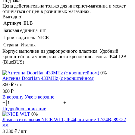
Под заказ
Цена действительна только для интернет-магазина и может
отличаться от цен в розничных магазинах.
Выгодно!
Артикул
ELВ
Базовая единица
шт
Производитель
NICE
Страна
Италия
Корпус выполнен из ударопрочного пластика. Удобный
кронштейн для универсального крепления лампы. IP44 12В
(BlueBUS)
0%
Антенна DoorHan 433MHz (с кронштейном)
860 ₽
/ шт
860 ₽
В корзину
Уже в корзине
−
+
Подробное описание
0%
Лампа сигнальная NICE WLT, IP 44, питание 12/24В, 89×22
мм
3 330 ₽
/ шт