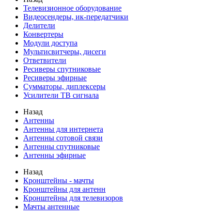
Телевизионное оборудование
Видеосендеры, ик-передатчики
Делители
Конвертеры
Модули доступа
Мультисвитчеры, дисеги
Ответвители
Ресиверы спутниковые
Ресиверы эфирные
Сумматоры, диплексеры
Усилители ТВ сигнала
Назад
Антенны
Антенны для интернета
Антенны сотовой связи
Антенны спутниковые
Антенны эфирные
Назад
Кронштейны - мачты
Кронштейны для антенн
Кронштейны для телевизоров
Мачты антенные