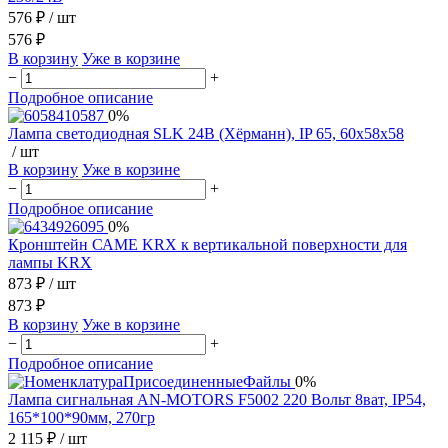
576 ₽
/ шт
576 ₽
В корзину
Уже в корзине
−
+
Подробное описание
0%
Лампа светодиодная SLK 24В (Хёрманн), IP 65, 60х58х58
/ шт
В корзину
Уже в корзине
−
+
Подробное описание
0%
Кронштейн САМЕ KRX к вертикальной поверхности для
лампы KRX
873 ₽
/ шт
873 ₽
В корзину
Уже в корзине
−
+
Подробное описание
0%
Лампа сигнальная AN-MOTORS F5002 220 Вольт 8ват, IP54,
165*100*90мм, 270гр
2 115 ₽
/ шт