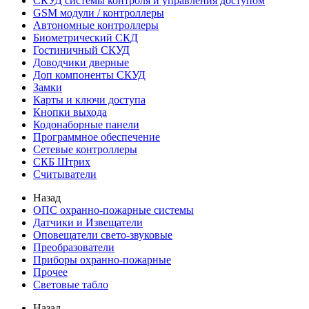
СКУД системы контроля и управления доступом
GSM модули / контроллеры
Автономные контроллеры
Биометрический СКД
Гостиничный СКУД
Доводчики дверные
Доп компоненты СКУД
Замки
Карты и ключи доступа
Кнопки выхода
Кодонаборные панели
Программное обеспечение
Сетевые контроллеры
СКБ Штрих
Считыватели
Назад
ОПС охранно-пожарные системы
Датчики и Извещатели
Оповещатели свето-звуковые
Преобразователи
Приборы охранно-пожарные
Прочее
Световые табло
Назад