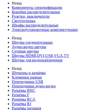
Назад
Компоненты электрофикации
Коробки распределительные
Розетки, выключатели
Светотехника
Шкафы распределительные
Электроустановочные комплектующие
Назад
Шнуры соеденительные
Аудио-видео шнуры
Сетевые шнуры
Шнуры HDMI,DVI,USB,VGA,TV
Шнуры для видеонаблюдения
Назад
Штекеры и разъёмы
Клемники разные
Переходники USB
Переходники аудио-видео
Разъёмы BNC
Разъёмы F
Разъёмы RCA
Разъёмы RJ
Разъёмы питания